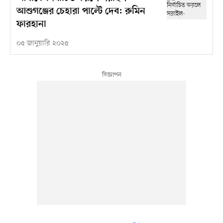
আশুগঞ্জের চেহারা পাল্টে দেব: রুমিন
ফারহানা
০৫ জানুয়ারি ২০২৫