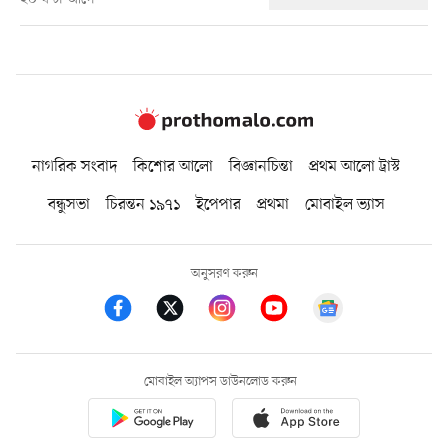
নাগরিক সংবাদ
কিশোর আলো
বিজ্ঞানচিন্তা
প্রথম আলো ট্রাস্ট
বন্ধুসভা
চিরন্তন ১৯৭১
ইপেপার
প্রথমা
মোবাইল ভ্যাস
অনুসরণ করুন
মোবাইল অ্যাপস ডাউনলোড করুন