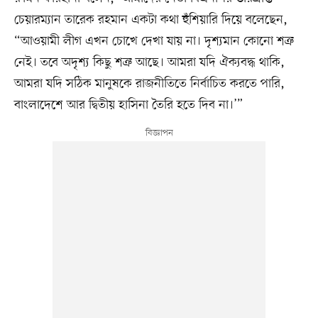
চেয়ারম্যান তারেক রহমান একটা কথা হুঁশিয়ারি দিয়ে বলেছেন,
“আওয়ামী লীগ এখন চোখে দেখা যায় না। দৃশ্যমান কোনো শত্রু
নেই। তবে অদৃশ্য কিছু শত্রু আছে। আমরা যদি ঐক্যবদ্ধ থাকি,
আমরা যদি সঠিক মানুষকে রাজনীতিতে নির্বাচিত করতে পারি,
বাংলাদেশে আর দ্বিতীয় হাসিনা তৈরি হতে দিব না।’”