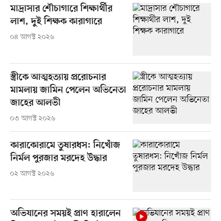
মাদ্রাসার শৌচাগারে শিক্ষার্থীর
লাশ, দুই শিক্ষক কারাগারে
০৪ আগস্ট ২০২৬
স্ত্রীকে আত্মহত্যায় প্ররোচনার
মামলায় জামিন পেলেন অভিনেতা
জাহের আলভী
০৩ আগস্ট ২০২৬
কারাকোরামে তুষারধস: নিখোঁজ
নির্মল পুরজার মরদেহ উদ্ধার
০২ আগস্ট ২০২৬
অভিযানের সময়ই প্রাণ হারালেন