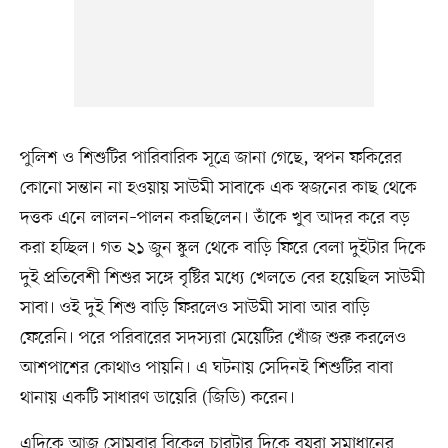
পুলিশ ও শিশুটির পারিবারিক সূত্রে জানা গেছে, স্বপন ফকিরের
কোনো সন্তান না হওয়ায় সাউমী সাবাকে এক স্বজনের কাছ থেকে
দত্তক এনে লালন–পালন করছিলেন। তাঁকে খুব আদর করে বড়
করা হচ্ছিল। গত ২১ জুন স্কুল থেকে বাড়ি ফিরে বেলা দুইটার দিকে
দুই প্রতিবেশী শিশুর সঙ্গে বৃষ্টির মধ্যে খেলতে বের হয়েছিল সাউমী
সাবা। ওই দুই শিশু বাড়ি ফিরলেও সাউমী সাবা আর বাড়ি
ফেরেনি। পরে পরিবারের সদস্যরা মেয়েটির খোঁজ শুরু করলেও
আশপাশের কোথাও পায়নি। এ ঘটনায় সেদিনই শিশুটির বাবা
থানায় একটি সাধারণ ডায়েরি (জিডি) করেন।
এদিকে আজ সোমবার বিকেল চারটার দিকে বয়রা সমাধানের