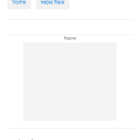
নিখোঁজ
মরদেহ উদ্ধার