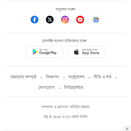
অনুসরণ করুন
মোবাইল অ্যাপস ডাউনলোড করুন
আমাদের সম্পর্কে
বিজ্ঞাপন
সার্কুলেশন
নীতি ও শর্ত
যোগাযোগ
নিউজলেটার
সম্পাদক ও প্রকাশক: মতিউর রহমান
স্বত্ব © ১৯৯৮-২০২৬ প্রথম আলো