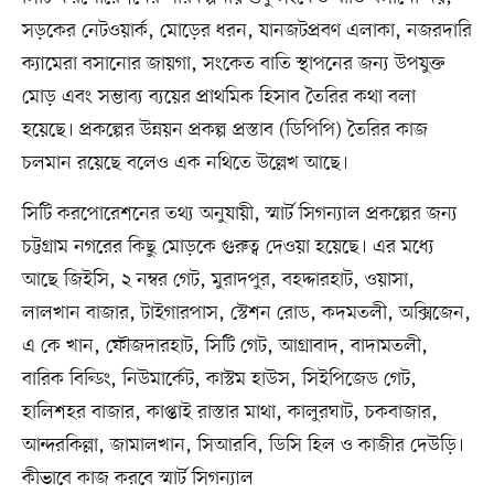
সড়কের নেটওয়ার্ক, মোড়ের ধরন, যানজটপ্রবণ এলাকা, নজরদারি
ক্যামেরা বসানোর জায়গা, সংকেত বাতি স্থাপনের জন্য উপযুক্ত
মোড় এবং সম্ভাব্য ব্যয়ের প্রাথমিক হিসাব তৈরির কথা বলা
হয়েছে। প্রকল্পের উন্নয়ন প্রকল্প প্রস্তাব (ডিপিপি) তৈরির কাজ
চলমান রয়েছে বলেও এক নথিতে উল্লেখ আছে।
সিটি করপোরেশনের তথ্য অনুযায়ী, স্মার্ট সিগন্যাল প্রকল্পের জন্য
চট্টগ্রাম নগরের কিছু মোড়কে গুরুত্ব দেওয়া হয়েছে। এর মধ্যে
আছে জিইসি, ২ নম্বর গেট, মুরাদপুর, বহদ্দারহাট, ওয়াসা,
লালখান বাজার, টাইগারপাস, স্টেশন রোড, কদমতলী, অক্সিজেন,
এ কে খান, ফৌজদারহাট, সিটি গেট, আগ্রাবাদ, বাদামতলী,
বারিক বিল্ডিং, নিউমার্কেট, কাস্টম হাউস, সিইপিজেড গেট,
হালিশহর বাজার, কাপ্তাই রাস্তার মাথা, কালুরঘাট, চকবাজার,
আন্দরকিল্লা, জামালখান, সিআরবি, ডিসি হিল ও কাজীর দেউড়ি।
কীভাবে কাজ করবে স্মার্ট সিগন্যাল