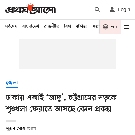
Login
সর্বশেষ
বাংলাদেশ
রাজনীতি
বিশ্ব
বাণিজ্য
মতামত
খেলা
Eng
বিনো
জেলা
ঢাকায় এআই ‘জাদু’, চট্টগ্রামের সড়কে
শৃঙ্খলা ফেরাতে আসছে কোন প্রকল্প
সুজন ঘোষ
চট্টগ্রাম