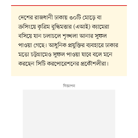
দেশের রাজধানী ঢাকায় ৩০টি মোড়ে বা
ক্রসিংয়ে কৃত্রিম বুদ্ধিমত্তার (এআই) ক্যামেরা
বসিয়ে যান চলাচলে শৃঙ্খলা আনার সুফল
পাওয়া গেছে। আধুনিক প্রযুক্তির ব্যবহারে ঢাকার
মতো চট্টগ্রামেও সুফল পাওয়া যাবে বলে মনে
করছেন সিটি করপোরেশনের প্রকৌশলীরা।