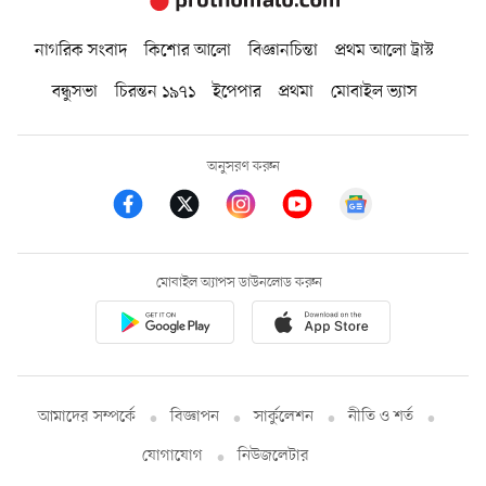
নাগরিক সংবাদ
কিশোর আলো
বিজ্ঞানচিন্তা
প্রথম আলো ট্রাস্ট
বন্ধুসভা
চিরন্তন ১৯৭১
ইপেপার
প্রথমা
মোবাইল ভ্যাস
অনুসরণ করুন
মোবাইল অ্যাপস ডাউনলোড করুন
আমাদের সম্পর্কে
বিজ্ঞাপন
সার্কুলেশন
নীতি ও শর্ত
যোগাযোগ
নিউজলেটার