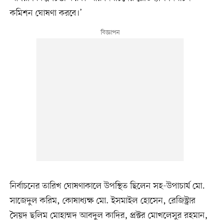
কমিশন ঘোষণা করবে।’
নির্বাচনের তারিখ ঘোষণাকালে উপস্থিত ছিলেন সহ-উপাচার্য মো.
সাজেদুল করিম, কোষাধ্যক্ষ মো. ইসমাইল হোসেন, রেজিস্ট্রার
সৈয়দ ছলিম মোহাম্মদ আবদুল কাদির, প্রক্টর মোখলেসুর রহমান,