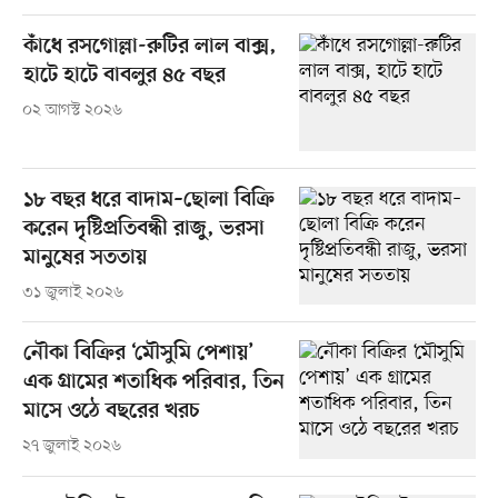
কাঁধে রসগোল্লা-রুটির লাল বাক্স,
হাটে হাটে বাবলুর ৪৫ বছর
০২ আগস্ট ২০২৬
১৮ বছর ধরে বাদাম–ছোলা বিক্রি
করেন দৃষ্টিপ্রতিবন্ধী রাজু, ভরসা
মানুষের সততায়
৩১ জুলাই ২০২৬
নৌকা বিক্রির ‘মৌসুমি পেশায়’
এক গ্রামের শতাধিক পরিবার, তিন
মাসে ওঠে বছরের খরচ
২৭ জুলাই ২০২৬