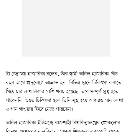
স্ত্রী জ্যোৎস্না হাজারিকা বলেন, তাঁর স্বামী অনিল হাজারিকা পাঁচ
বছর আগে হৃদ্‌রোগে আক্রান্ত হন। বিভিন্ন স্থানে চিকিৎসা করাতে
গিয়ে চার লাখ টাকার বেশি খরচ হয়েছে। তবে সম্পূর্ণ সুস্থ হতে
পারেননি। উন্নত চিকিৎসা হলে তিনি সুস্থ হয়ে আবারও গান লেখা
ও গান গাওয়ায় ফিরে যেতে পারতেন।
অনিল হাজারিকা ইতিমধ্যে রাজশাহী বিশ্ববিদ্যালয়ের ফোকলোর
বিভাগ, যশোরের নৃত্যবিতান, মাগুরা শিল্পকলা একাডেমি থেকে