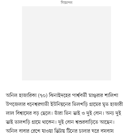
অনিল হাজারিকা (৭০) ঝিনাইদহের পার্শ্ববর্তী মাগুরার শালিখা
উপজেলার ধনেশ্বরগাতী ইউনিয়নের তিলখড়ি গ্রামের মৃত হাজারী
লাল বিশ্বাসের বড় ছেলে। তাঁরা তিন ভাই ও দুই বোন। অন্য দুই
ভাই তালখড়ি গ্রামে থাকেন। দুই বোন শ্বশুরবাড়িতে আছেন।
অনিল বাবার রেখে যাওয়া ভিটায় টিনের চালার ঘরে বসবাস