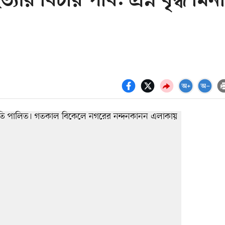
 বিচার পাব: প্রশ্ন বৃদ্ধ মিন