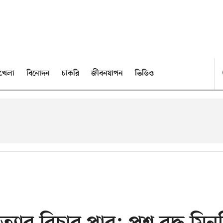
খেলা
বিনোদন
চাকরি
জীবনযাপন
ভিডিও