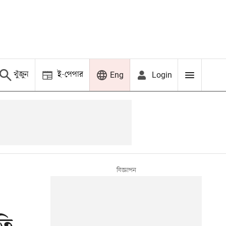
খুঁজুন
ই-পেপার
Login
Eng