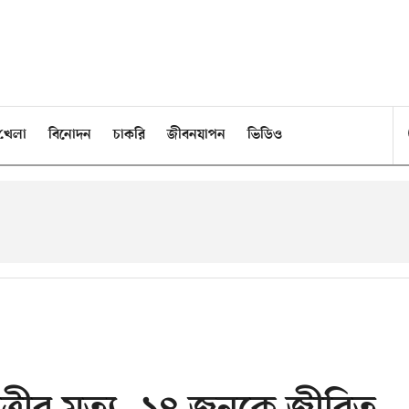
খেলা
বিনোদন
চাকরি
জীবনযাপন
ভিডিও