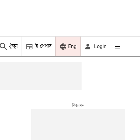
খুঁজুন
ই-পেপার
Login
Eng