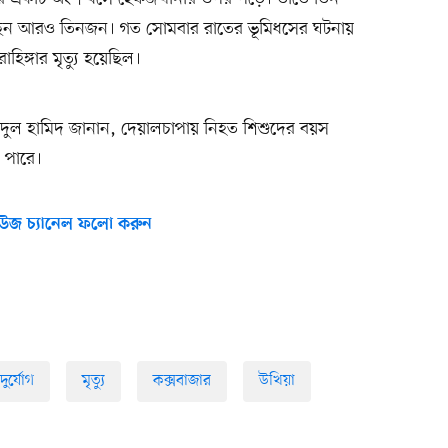
য়েছেন আরও তিনজন। গত সোমবার রাতের ভূমিধসের ঘটনায়
িঙ্গার মৃত্যু হয়েছিল।
আবদুল হামিদ জানান, দেয়ালচাপায় নিহত শিশুদের বয়স
 পারে।
উজ চ্যানেল ফলো করুন
দুর্যোগ
মৃত্যু
কক্সবাজার
উখিয়া