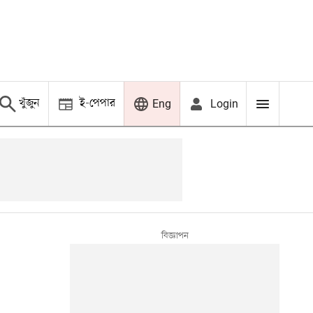
খুঁজুন
ই-পেপার
Login
Eng