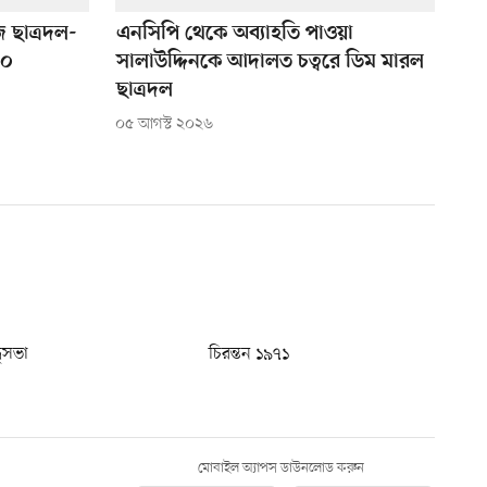
 ছাত্রদল-
এনসিপি থেকে অব্যাহতি পাওয়া
১০
সালাউদ্দিনকে আদালত চত্বরে ডিম মারল
ছাত্রদল
০৫ আগস্ট ২০২৬
ধুসভা
চিরন্তন ১৯৭১
মোবাইল অ্যাপস ডাউনলোড করুন