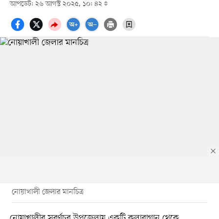
আপডেট: ২৬ আগস্ট ২০২৫, ১০: ৪২
নোয়াখালী জেলার মানচিত্র
নোয়াখালীর সুবর্ণচর উপজেলায় একটি কলাবাগান থেকে