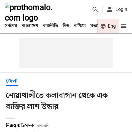
Login
সর্বশেষ
বাংলাদেশ
রাজনীতি
বিশ্ব
বাণিজ্য
মতামত
খেলা
Eng
বিনো
জেলা
নোয়াখালীতে কলাবাগান থেকে এক
ব্যক্তির লাশ উদ্ধার
নিজস্ব প্রতিবেদক
নোয়াখালী