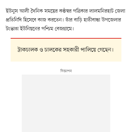
ইউনুস আলী দৈনিক সময়ের কণ্ঠস্বর পত্রিকার লালমনিরহাট জেলা
প্রতিনিধি হিসেবে কাজ করতেন। তাঁর বাড়ি হাতীবান্ধা উপজেলার
টংভাঙা ইউনিয়নের পশ্চিম বেজগ্রামে।
ট্রাকচালক ও চালকের সহকারী পালিয়ে গেছেন।