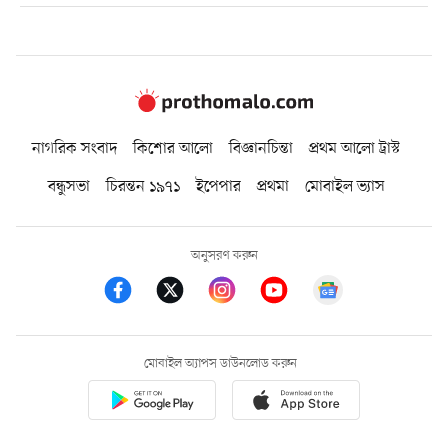
নাগরিক সংবাদ
কিশোর আলো
বিজ্ঞানচিন্তা
প্রথম আলো ট্রাস্ট
বন্ধুসভা
চিরন্তন ১৯৭১
ইপেপার
প্রথমা
মোবাইল ভ্যাস
অনুসরণ করুন
মোবাইল অ্যাপস ডাউনলোড করুন