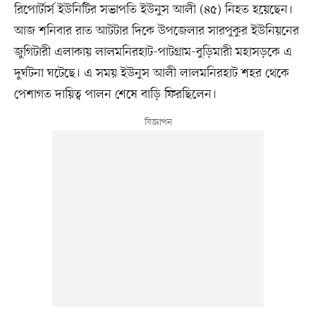
রিপোর্টার্স ইউনিটির সভাপতি ইউনুস আলী (৪৫) নিহত হয়েছেন।
আজ শনিবার রাত আটটার দিকে উপজেলার সারপুকুর ইউনিয়নের
জুগিটারী এলাকায় লালমনিরহাট-পাটগ্রাম-বুড়িমারী মহাসড়কে এ
দুর্ঘটনা ঘটেছে। এ সময় ইউনুস আলী লালমনিরহাট শহর থেকে
পেশাগত দায়িত্ব পালন শেষে বাড়ি ফিরছিলেন।