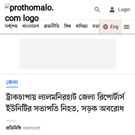
Login
সর্বশেষ
বাংলাদেশ
রাজনীতি
বিশ্ব
বাণিজ্য
মতামত
খেলা
Eng
বিনো
জেলা
ট্রাকচাপায় লালমনিরহাট জেলা রিপোর্টার্স
ইউনিটির সভাপতি নিহত, সড়ক অবরোধ
প্রতিনিধি
লালমনিরহাট