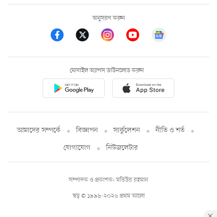
অনুসরণ করুন
মোবাইল অ্যাপস ডাউনলোড করুন
আমাদের সম্পর্কে
বিজ্ঞাপন
সার্কুলেশন
নীতি ও শর্ত
যোগাযোগ
নিউজলেটার
সম্পাদক ও প্রকাশক: মতিউর রহমান
স্বত্ব © ১৯৯৮-২০২৬ প্রথম আলো