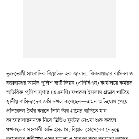
ভুক্তভোগী সাংবাদিক জিয়াউল হক জানান, ঝিকরগাছার বাসিন্দা ও
কক্সবাজার আর্মড পুলিশ ব্যাটালিয়ন (এপিবিএন) কার্যালয়ে কর্মরত
অতিরিক্ত পুলিশ সুপার (এএসপি) ফখরুল ইসলাম প্রভাব খাটিয়ে
স্থানীয় বাসিন্দাদের জমি দখল করেছেন—এমন অভিযোগ পেয়ে
প্রতিবেদন তৈরি করতে তিনি তাঁর গ্রামের বাড়িতে যান।
ক্যামেরাপারসনকে নিয়ে ভিডিও ফুটেজ নেওয়া শুরু করলে
ফখরুলের সহকারী অভি ইসলাম, বিল্লাল হোসেনের নেতৃত্বে
কয়েকজন শরীফের ওপর হামলা ও মারধর করে ক্যামেরা ভাঙচুর