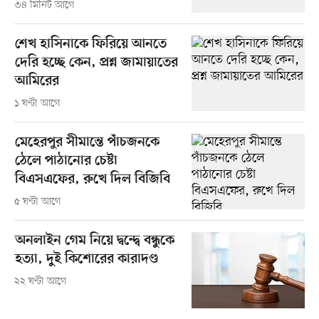
৩৪ মিনিট আগে
শেখ হাসিনাকে ফিরিয়ে আনতে
দেরি হচ্ছে কেন, প্রশ্ন জামায়াতের
আমিরের
১ ঘণ্টা আগে
মেহেরপুর সীমান্তে পাঁচজনকে
ঠেলে পাঠানোর চেষ্টা
বিএসএফের, রুখে দিল বিজিবি
৫ ঘণ্টা আগে
অনলাইন গেম নিয়ে দ্বন্দ্বে বন্ধুকে
হত্যা, দুই কিশোরের কারাদণ্ড
২২ ঘণ্টা আগে