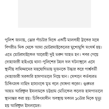
পুলিশ জানায়, ভোর পাঁচটার দিকে একটি মালবাহী ট্রাকের সঙ্গে
বিপরীত দিক থেকে আসা মোটরসাইকেলের মুখোমুখি সংঘর্ষ হয়।
এতে মোটরসাইকেল আরোহী দুই তরুণ আহত হন। খবর পেয়ে
দোহাজারী হাইওয়ে থানা-পুলিশের টহল দল ঘটনাস্থলে এসে
স্থানীয় বাসিন্দাদের সহযোগিতায় দুজনকে উদ্ধার করে পার্শ্ববর্তী
দোহাজারী সরকারি হাসপাতালে নিয়ে যান। সেখানে কর্তব্যরত
চিকিৎসক নাহিদ হাসানকে মৃত বলে ঘোষণা করেন। গুরুতর
আহত আরিফুল ইসলামকে চট্টগ্রাম মেডিকেল কলেজ হাসপাতালে
স্থানান্তর করা হয়। চিকিৎসাধীন অবস্থায় সকাল ১০টার দিকে মৃত্যু
হয় আরিফুল ইসলামের।