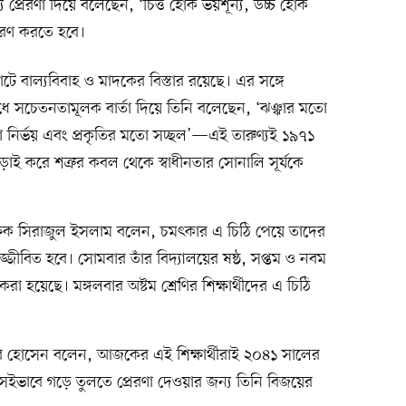
প্রেরণা দিয়ে বলেছেন, ‘চিত্ত হোক ভয়শূন্য, উচ্চ হোক
িচরণ করতে হবে।
রঘাটে বাল্যবিবাহ ও মাদকের বিস্তার রয়েছে। এর সঙ্গে
রোধে সচেতনতামূলক বার্তা দিয়ে তিনি বলেছেন, ‘ঝঞ্ঝার মতো
 নির্ভয় এবং প্রকৃতির মতো সচ্ছল’—এই তারুণ্যই ১৯৭১
ড়াই করে শত্রুর কবল থেকে স্বাধীনতার সোনালি সূর্যকে
িক্ষক সিরাজুল ইসলাম বলেন, চমৎকার এ চিঠি পেয়ে তাদের
জ্জীবিত হবে। সোমবার তাঁর বিদ্যালয়ের ষষ্ঠ, সপ্তম ও নবম
 করা হয়েছে। মঙ্গলবার অষ্টম শ্রেণির শিক্ষার্থীদের এ চিঠি
হোসেন বলেন, আজকের এই শিক্ষার্থীরাই ২০৪১ সালের
েইভাবে গড়ে তুলতে প্রেরণা দেওয়ার জন্য তিনি বিজয়ের