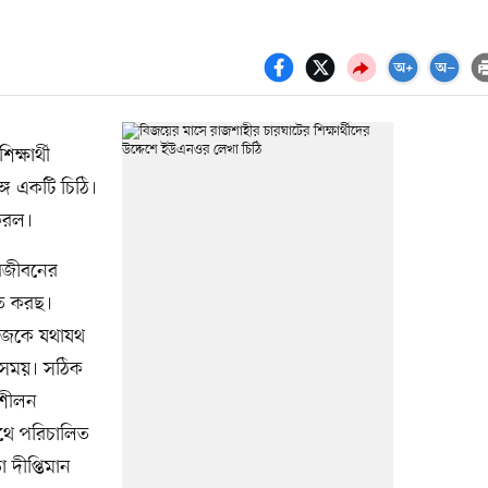
ক্ষার্থী
্গে একটি চিঠি।
 করল।
বজীবনের
হিত করছ।
নিজেকে যথাযথ
ট সময়। সঠিক
ুশীলন
থে পরিচালিত
 দীপ্তিমান