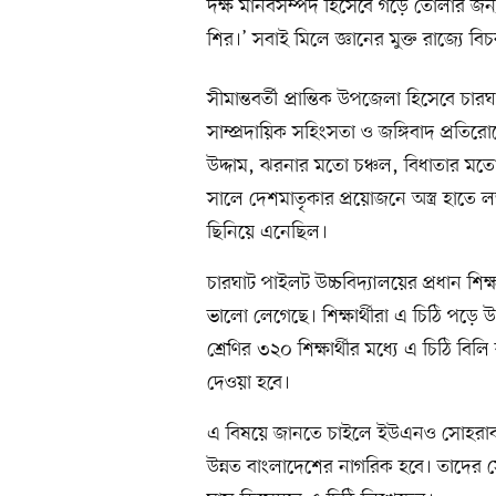
দক্ষ মানবসম্পদ হিসেবে গড়ে তোলার জন্য 
শির।’ সবাই মিলে জ্ঞানের মুক্ত রাজ্যে ব
সীমান্তবর্তী প্রান্তিক উপজেলা হিসেবে চা
সাম্প্রদায়িক সহিংসতা ও জঙ্গিবাদ প্রতি
উদ্দাম, ঝরনার মতো চঞ্চল, বিধাতার মতো
সালে দেশমাতৃকার প্রয়োজনে অস্ত্র হাতে ল
ছিনিয়ে এনেছিল।
চারঘাট পাইলট উচ্চবিদ্যালয়ের প্রধান শ
ভালো লেগেছে। শিক্ষার্থীরা এ চিঠি পড়ে উ
শ্রেণির ৩২০ শিক্ষার্থীর মধ্যে এ চিঠি বিলি
দেওয়া হবে।
এ বিষয়ে জানতে চাইলে ইউএনও সোহরাব 
উন্নত বাংলাদেশের নাগরিক হবে। তাদের স