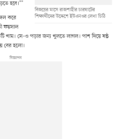
ুড়তে হবে।”’
বিজয়ের মাসে রাজশাহীর চারঘাটের
শিক্ষার্থীদের উদ্দেশে ইউএনওর লেখা চিঠি
ঙ্গল করে
াঠী ফয়সাল
 খাম। সে–ও পড়ার জন্য খুলতে লাগল। পাশ দিয়ে ষষ্ঠ
িয়ে বের হলো।