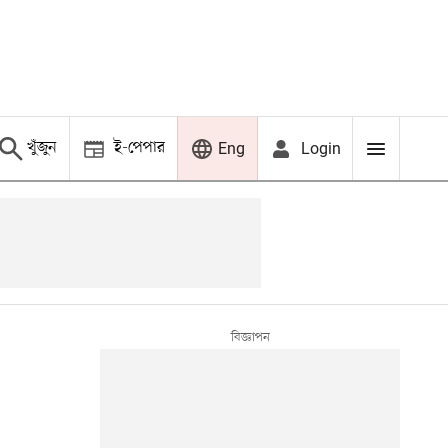
খুঁজুন
ই-পেপার
Login
Eng