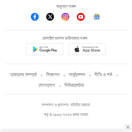
অনুসরণ করুন
মোবাইল অ্যাপস ডাউনলোড করুন
আমাদের সম্পর্কে
বিজ্ঞাপন
সার্কুলেশন
নীতি ও শর্ত
যোগাযোগ
নিউজলেটার
সম্পাদক ও প্রকাশক: মতিউর রহমান
স্বত্ব © ১৯৯৮-২০২৬ প্রথম আলো