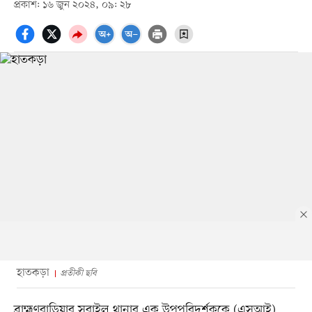
প্রকাশ: ১৬ জুন ২০২৪, ০৯: ২৮
হাতকড়া
প্রতীকী ছবি
ব্রাহ্মণবাড়িয়ার সরাইল থানার এক উপপরিদর্শককে (এসআই)