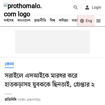
Login
সর্বশেষ
বাংলাদেশ
রাজনীতি
বিশ্ব
বাণিজ্য
মতামত
খেলা
Eng
বিনো
জেলা
সরাইলে এসআইকে মারধর করে
হাতকড়াসহ যুবককে ছিনতাই, গ্রেপ্তার ২
প্রতিনিধি
সরাইল, ব্রাহ্মণবাড়িয়া