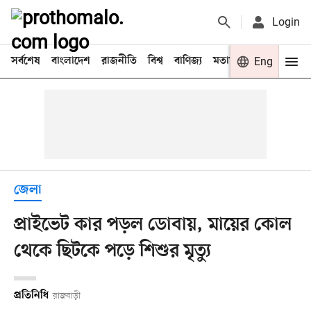
Login
সর্বশেষ
বাংলাদেশ
রাজনীতি
বিশ্ব
বাণিজ্য
মতামত
খেলা
Eng
বিনো
জেলা
প্রাইভেট কার পড়ল ডোবায়, মায়ের কোল
থেকে ছিটকে পড়ে শিশুর মৃত্যু
প্রতিনিধি
রাজবাড়ী