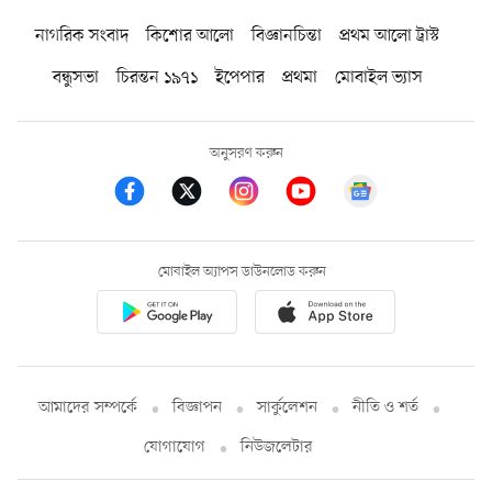
নাগরিক সংবাদ
কিশোর আলো
বিজ্ঞানচিন্তা
প্রথম আলো ট্রাস্ট
বন্ধুসভা
চিরন্তন ১৯৭১
ইপেপার
প্রথমা
মোবাইল ভ্যাস
অনুসরণ করুন
মোবাইল অ্যাপস ডাউনলোড করুন
আমাদের সম্পর্কে
বিজ্ঞাপন
সার্কুলেশন
নীতি ও শর্ত
যোগাযোগ
নিউজলেটার