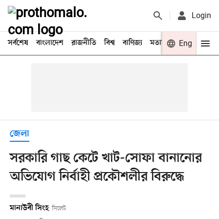
Login
সর্বশেষ
বাংলাদেশ
রাজনীতি
বিশ্ব
বাণিজ্য
মতামত
খেলা
Eng
বিনো
জেলা
সরকারি গাছ কেটে খাট-সোফা বানানোর
অভিযোগ নির্বাহী প্রকৌশলীর বিরুদ্ধে
মানাউবী সিংহ
সিলেট