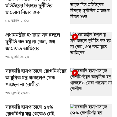
মতিউরের বিরুদ্ধে দুর্নীতির
মামলার বিচার শুরু
০৩ আগস্ট ২০২৬
প্রধানমন্ত্রীর ইশারায় সব চললে
দুর্নীতি বন্ধ হয় না কেন, প্রশ্ন
জামায়াত আমিরের
৩১ জুলাই ২০২৬
সরকারি হাসপাতালে রোগনির্ণয়ের
আধুনিক যন্ত্র থাকলেও সেবা
পাচ্ছেন না রোগীরা
৩০ জুলাই ২০২৬
সরকারি হাসপাতালে ৫২%
রোগনির্ণয় যন্ত্র থেকেও নেই