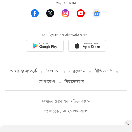
অনুসরণ করুন
মোবাইল অ্যাপস ডাউনলোড করুন
আমাদের সম্পর্কে
বিজ্ঞাপন
সার্কুলেশন
নীতি ও শর্ত
যোগাযোগ
নিউজলেটার
সম্পাদক ও প্রকাশক: মতিউর রহমান
স্বত্ব © ১৯৯৮-২০২৬ প্রথম আলো