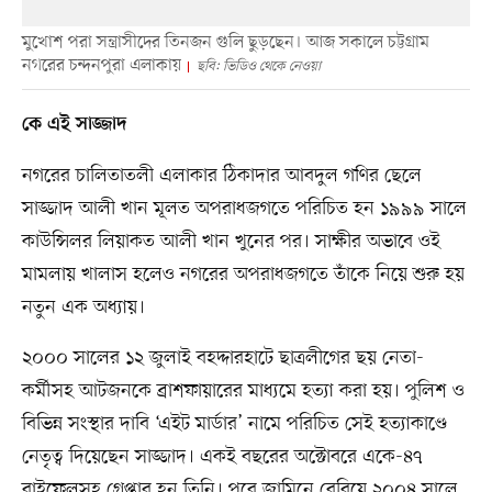
মুখোশ পরা সন্ত্রাসীদের তিনজন গুলি ছুড়ছেন। আজ সকালে চট্টগ্রাম
নগরের চন্দনপুরা এলাকায়
ছবি: ভিডিও থেকে নেওয়া
কে এই সাজ্জাদ
নগরের চালিতাতলী এলাকার ঠিকাদার আবদুল গণির ছেলে
সাজ্জাদ আলী খান মূলত অপরাধজগতে পরিচিত হন ১৯৯৯ সালে
কাউন্সিলর লিয়াকত আলী খান খুনের পর। সাক্ষীর অভাবে ওই
মামলায় খালাস হলেও নগরের অপরাধজগতে তাঁকে নিয়ে শুরু হয়
নতুন এক অধ্যায়।
২০০০ সালের ১২ জুলাই বহদ্দারহাটে ছাত্রলীগের ছয় নেতা-
কর্মীসহ আটজনকে ব্রাশফায়ারের মাধ্যমে হত্যা করা হয়। পুলিশ ও
বিভিন্ন সংস্থার দাবি ‘এইট মার্ডার’ নামে পরিচিত সেই হত্যাকাণ্ডে
নেতৃত্ব দিয়েছেন সাজ্জাদ। একই বছরের অক্টোবরে একে-৪৭
রাইফেলসহ গ্রেপ্তার হন তিনি। পরে জামিনে বেরিয়ে ২০০৪ সালে