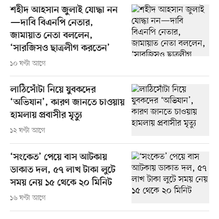
শহীদ আহসান জুলাই যোদ্ধা নন
—দাবি বিএনপি নেতার,
জামায়াত নেতা বললেন,
‘সারজিসও ছাত্রলীগ করতেন’
১০ ঘণ্টা আগে
লাঠিসোঁটা নিয়ে যুবকদের
‘অভিযান’, কারণ জানতে চাওয়ায়
হামলায় প্রবাসীর মৃত্যু
১২ ঘণ্টা আগে
‘সংকেত’ পেয়ে বাস আটকায়
ডাকাত দল, ৫৭ লাখ টাকা লুটে
সময় নেয় ১৫ থেকে ২০ মিনিট
১৬ ঘণ্টা আগে