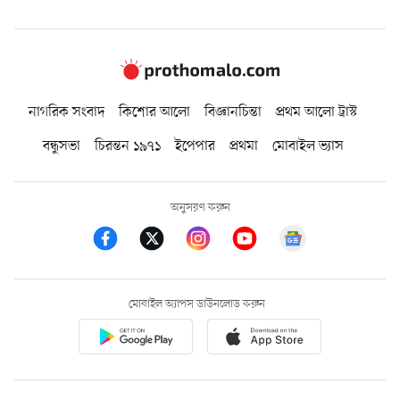
নাগরিক সংবাদ
কিশোর আলো
বিজ্ঞানচিন্তা
প্রথম আলো ট্রাস্ট
বন্ধুসভা
চিরন্তন ১৯৭১
ইপেপার
প্রথমা
মোবাইল ভ্যাস
অনুসরণ করুন
মোবাইল অ্যাপস ডাউনলোড করুন