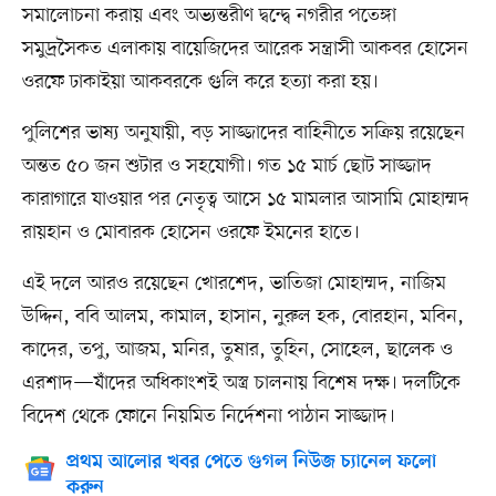
সমালোচনা করায় এবং অভ্যন্তরীণ দ্বন্দ্বে নগরীর পতেঙ্গা
সমুদ্রসৈকত এলাকায় বায়েজিদের আরেক সন্ত্রাসী আকবর হোসেন
ওরফে ঢাকাইয়া আকবরকে গুলি করে হত্যা করা হয়।
পুলিশের ভাষ্য অনুযায়ী, বড় সাজ্জাদের বাহিনীতে সক্রিয় রয়েছেন
অন্তত ৫০ জন শুটার ও সহযোগী। গত ১৫ মার্চ ছোট সাজ্জাদ
কারাগারে যাওয়ার পর নেতৃত্ব আসে ১৫ মামলার আসামি মোহাম্মদ
রায়হান ও মোবারক হোসেন ওরফে ইমনের হাতে।
এই দলে আরও রয়েছেন খোরশেদ, ভাতিজা মোহাম্মদ, নাজিম
উদ্দিন, ববি আলম, কামাল, হাসান, নুরুল হক, বোরহান, মবিন,
কাদের, তপু, আজম, মনির, তুষার, তুহিন, সোহেল, ছালেক ও
এরশাদ—যাঁদের অধিকাংশই অস্ত্র চালনায় বিশেষ দক্ষ। দলটিকে
বিদেশ থেকে ফোনে নিয়মিত নির্দেশনা পাঠান সাজ্জাদ।
প্রথম আলোর খবর পেতে গুগল নিউজ চ্যানেল ফলো
করুন