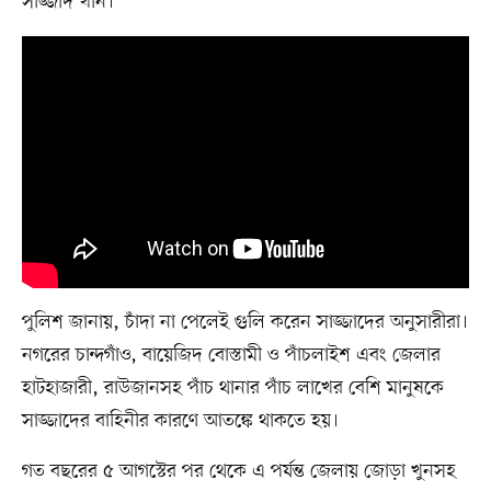
সাজ্জাদ খান।
পুলিশ জানায়, চাঁদা না পেলেই গুলি করেন সাজ্জাদের অনুসারীরা।
নগরের চান্দগাঁও, বায়েজিদ বোস্তামী ও পাঁচলাইশ এবং জেলার
হাটহাজারী, রাউজানসহ পাঁচ থানার পাঁচ লাখের বেশি মানুষকে
সাজ্জাদের বাহিনীর কারণে আতঙ্কে থাকতে হয়।
গত বছরের ৫ আগস্টের পর থেকে এ পর্যন্ত জেলায় জোড়া খুনসহ