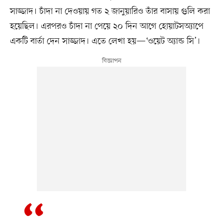
সাজ্জাদ। চাঁদা না দেওয়ায় গত ২ জানুয়ারিও তাঁর বাসায় গুলি করা
হয়েছিল। এরপরও চাঁদা না পেয়ে ২০ দিন আগে হোয়াটসঅ্যাপে
একটি বার্তা দেন সাজ্জাদ। এতে লেখা হয়—‘ওয়েট অ্যান্ড সি’।