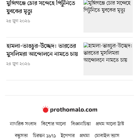
মুন্সিগঞ্জে চোর সন্দেহে পিটুনিতে
যুবকের মৃত্যু
২৫ জুন ২০২৬
হামলা-ভাঙচুর-উচ্ছেদ: ভারতের
মুসলিমরা আন্দোলনে নামতে চায়
২৪ জুন ২০২৬
নাগরিক সংবাদ
কিশোর আলো
বিজ্ঞানচিন্তা
প্রথম আলো ট্রাস্ট
বন্ধুসভা
চিরন্তন ১৯৭১
ইপেপার
প্রথমা
মোবাইল ভ্যাস