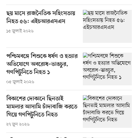
ছয় মাসে রাজনৈতিক সহিংসতায়
নিহত ৫৬: এইচআরএসএস
১৫ জুলাই ২০২৬
পশ্চিমবঙ্গে শিশুকে ধর্ষণ ও হত্যার
অভিযোগে অবরোধ–ভাঙচুর,
গণপিটুনিতে নিহত ১
০৫ জুলাই ২০২৬
বিকাশের দোকানে ছিনতাই
মামলার আসামি চাঁদাবাজি করতে
গিয়ে গণপিটুনিতে নিহত
২৭ জুন ২০২৬