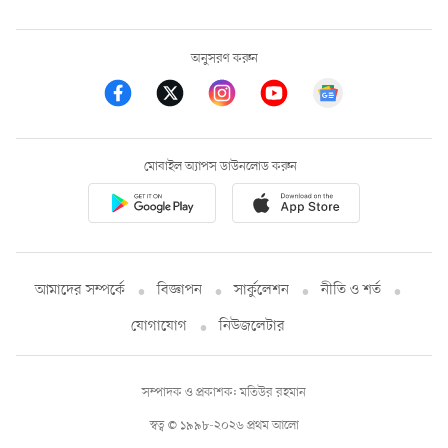
অনুসরণ করুন
মোবাইল অ্যাপস ডাউনলোড করুন
আমাদের সম্পর্কে
বিজ্ঞাপন
সার্কুলেশন
নীতি ও শর্ত
যোগাযোগ
নিউজলেটার
সম্পাদক ও প্রকাশক: মতিউর রহমান
স্বত্ব © ১৯৯৮-২০২৬ প্রথম আলো