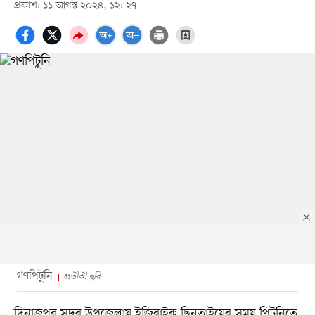
প্রকাশ: ১১ আগস্ট ২০২৪, ১২: ২৭
গণপিটুনি
প্রতীকী ছবি
দিনাজপুর সদর উপজেলায় ইজিবাইক ছিনতাইয়ের সময় পিটুনিতে