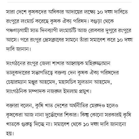
সারা দেশে কৃষকদের অধিকার আদায়ের লক্ষ্যে ১০ দফা দাবিতে
রংপুরে লংমার্চ করেছে কৃষক ঐক্য পরিষদ। বগুড়া থেকে
পঞ্চগড়গামী সাত দিনব্যাপী লংমার্চটি আজ রোববার দুপুরে রংপুরে
আসে। পরে রংপুর প্রেসক্লাবের সামনে তাঁরা সমাবেশ করে ১০ দফা
দাবি জানান।
সংগঠনের রংপুর জেলা শাখার আহ্বায়ক মহিরুজ্জামান
তালুকদারের সভাপতিত্বে বক্তব্য দেন কৃষক ঐক্য পরিষদের
চেয়ারম্যান মঞ্জুর আহমেদ, মহাসচিব সুলতান আহমেদ,
সাংগঠনিক সম্পাদক নজরুল ইসলাম প্রমুখ।
বক্তারা বলেন, কৃষি খাত দেশের অর্থনীতির মেরুদণ্ড হলেও
কৃষকেরা আজ নানা দুর্ভোগের শিকার। কিন্তু কোনো সরকারই কৃষি
খাতকে গুরুত্ব দিচ্ছে না। সমাবেশ থেকে ১০ দফা দাবি জানানো
হয়।