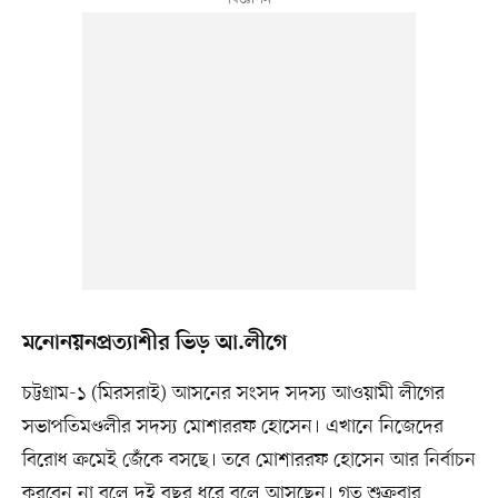
মনোনয়নপ্রত্যাশীর ভিড় আ.লীগে
চট্টগ্রাম-১ (মিরসরাই) আসনের সংসদ সদস্য আওয়ামী লীগের
সভাপতিমণ্ডলীর সদস্য মোশাররফ হোসেন। এখানে নিজেদের
বিরোধ ক্রমেই জেঁকে বসছে। তবে মোশাররফ হোসেন আর নির্বাচন
করবেন না বলে দুই বছর ধরে বলে আসছেন। গত শুক্রবার