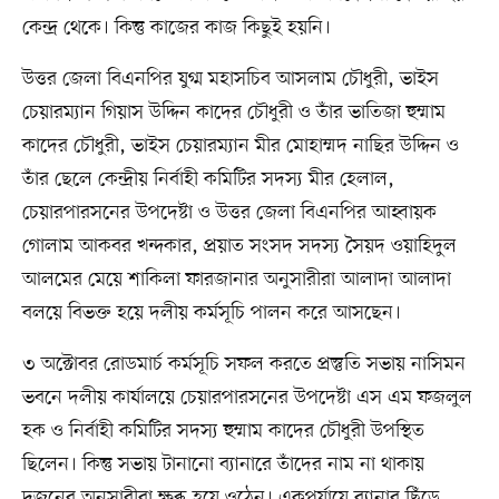
কেন্দ্র থেকে। কিন্তু কাজের কাজ কিছুই হয়নি।
উত্তর জেলা বিএনপির যুগ্ম মহাসচিব আসলাম চৌধুরী, ভাইস
চেয়ারম্যান গিয়াস উদ্দিন কাদের চৌধুরী ও তাঁর ভাতিজা হুম্মাম
কাদের চৌধুরী, ভাইস চেয়ারম্যান মীর মোহাম্মদ নাছির উদ্দিন ও
তাঁর ছেলে কেন্দ্রীয় নির্বাহী কমিটির সদস্য মীর হেলাল,
চেয়ারপারসনের উপদেষ্টা ও উত্তর জেলা বিএনপির আহ্বায়ক
গোলাম আকবর খন্দকার, প্রয়াত সংসদ সদস্য সৈয়দ ওয়াহিদুল
আলমের মেয়ে শাকিলা ফারজানার অনুসারীরা আলাদা আলাদা
বলয়ে বিভক্ত হয়ে দলীয় কর্মসূচি পালন করে আসছেন।
৩ অক্টোবর রোডমার্চ কর্মসূচি সফল করতে প্রস্তুতি সভায়‍ নাসিমন
ভবনে দলীয় কার্যালয়ে চেয়ারপারসনের উপদেষ্টা এস এম ফজলুল
হক ও নির্বাহী কমিটির সদস্য হুম্মাম কাদের চৌধুরী উপস্থিত
ছিলেন। কিন্তু সভায় টানানো ব্যানারে তাঁদের নাম না থাকায়
দুজনের অনুসারীরা ক্ষুব্ধ হয়ে ওঠেন। একপর্যায়ে ব্যানার ছিঁড়ে