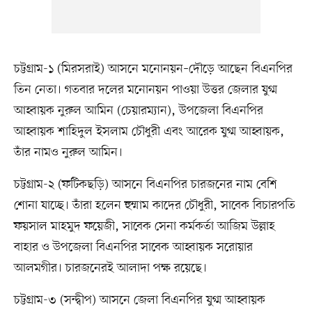
চট্টগ্রাম-১ (মিরসরাই) আসনে মনোনয়ন–দৌড়ে আছেন বিএনপির
তিন নেতা। গতবার দলের মনোনয়ন পাওয়া উত্তর জেলার যুগ্ম
আহ্বায়ক নুরুল আমিন (চেয়ারম্যান), উপজেলা বিএনপির
আহ্বায়ক শাহিদুল ইসলাম চৌধুরী এবং আরেক যুগ্ম আহ্বায়ক,
তাঁর নামও নুরুল আমিন।
চট্টগ্রাম-২ (ফটিকছড়ি) আসনে বিএনপির চারজনের নাম বেশি
শোনা যাচ্ছে। তাঁরা হলেন হুম্মাম কাদের চৌধুরী, সাবেক বিচারপতি
ফয়সাল মাহমুদ ফয়েজী, সাবেক সেনা কর্মকর্তা আজিম উল্লাহ
বাহার ও উপজেলা বিএনপির সাবেক আহ্বায়ক সরোয়ার
আলমগীর। চারজনেরই আলাদা পক্ষ রয়েছে।
চট্টগ্রাম-৩ (সন্দ্বীপ) আসনে জেলা বিএনপির যুগ্ম আহ্বায়ক