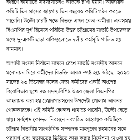
কারণে কমিটিতে সদস্যসচিবও কাউকে রাখা হয়নি। আহ্বায়ক
কমিটি তিন মাসের জায়গায় তিন বছরেও কমিটি গঠন করতে
পারেনি। উল্টো চারটি পক্ষে বিভক্ত এখন নেতা–কর্মীরা। একসময়
বিএনপির দুর্গ হিসেবে পরিচিত উত্তর চট্টগ্রামের সাতটি উপজেলার
মধ্যে দু-একটি ছাড়া বাকিগুলোতে দলীয় কর্মসূচি পালিত হয়
নামমাত্র।
আগামী সংসদ নির্বাচন সামনে রেখে সাতটি সংসদীয় আসনে
মনোনয়ন ঘিরে কর্মীদের বিভক্তি আরও স্পষ্ট হয়ে উঠছে। ২০২০
সালের ২৩ ডিসেম্বর দলের নেতা-কর্মীদের একটি অংশের
বিরোধিতার মুখে ৪৩ সদস্যবিশিষ্ট উত্তর জেলা বিএনপির
আহ্বায়ক করা হয় চেয়ারপারসনের উপদেষ্টা গোলাম আকবর
খোন্দকারকে। এই কমিটি কোন্দল থামাতে পারেনি, উল্টো বেড়ে
যায়। সর্বশেষ কোন্দল নিরসনে নবগঠিত আহ্বায়ক কমিটিকে
চট্টগ্রাম বিভাগীয় সাংগঠনিক সম্পাদক মাহবুবের রহমানের সঙ্গে
পরামর্শ এবং মতামতের ভিত্তিতে কাজ করার নির্দেশনা দেওয়া হয়