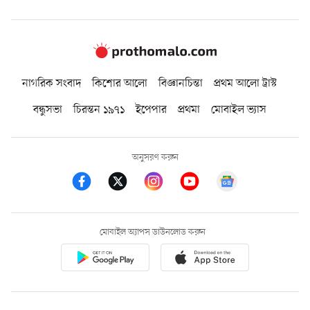
নাগরিক সংবাদ
কিশোর আলো
বিজ্ঞানচিন্তা
প্রথম আলো ট্রাস্ট
বন্ধুসভা
চিরন্তন ১৯৭১
ইপেপার
প্রথমা
মোবাইল ভ্যাস
অনুসরণ করুন
মোবাইল অ্যাপস ডাউনলোড করুন