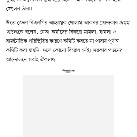
ফেলেন তাঁরা।
উত্তর জেলা বিএনপির আহ্বায়ক গোলাম আকবর খোন্দকার
প্রথম
আলো
কে বলেন, নেতা–কর্মীদের বিরুদ্ধে মামলা, হামলা ও
রাজনৈতিক পরিস্থিতির কারণে কমিটি করতে না পারায় পূর্ণাঙ্গ
কমিটি করা যায়নি। দলে কোনো বিরোধ নেই। সরকার পতনের
আন্দোলনে সবাই ঐক্যবদ্ধ।