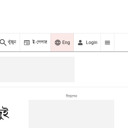
খুঁজুন
ই-পেপার
Login
Eng
ুই