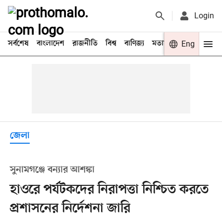
Login
সর্বশেষ
বাংলাদেশ
রাজনীতি
বিশ্ব
বাণিজ্য
মতামত
খেলা
Eng
বিনো
জেলা
সুনামগঞ্জে বন্যার আশঙ্কা
হাওরে পর্যটকদের নিরাপত্তা নিশ্চিত করতে
প্রশাসনের নির্দেশনা জারি