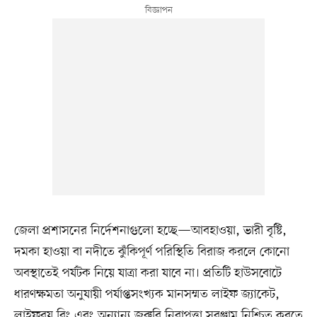
জেলা প্রশাসনের নির্দেশনাগুলো হচ্ছে—আবহাওয়া, ভারী বৃষ্টি,
দমকা হাওয়া বা নদীতে ঝুঁকিপূর্ণ পরিস্থিতি বিরাজ করলে কোনো
অবস্থাতেই পর্যটক নিয়ে যাত্রা করা যাবে না। প্রতিটি হাউসবোটে
ধারণক্ষমতা অনুযায়ী পর্যাপ্তসংখ্যক মানসম্মত লাইফ জ্যাকেট,
লাইফবয় রিং এবং অন্যান্য জরুরি নিরাপত্তা সরঞ্জাম নিশ্চিত করতে