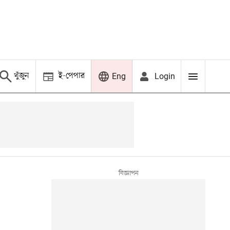
খুঁজুন
ই-পেপার
Login
Eng