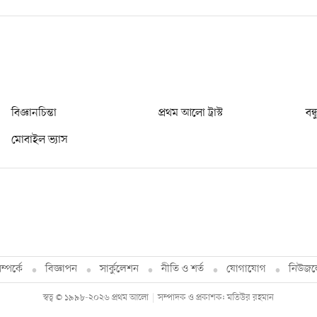
বিজ্ঞানচিন্তা
প্রথম আলো ট্রাস্ট
বন্
মোবাইল ভ্যাস
্পর্কে
বিজ্ঞাপন
সার্কুলেশন
নীতি ও শর্ত
যোগাযোগ
নিউজল
স্বত্ব © ১৯৯৮-২০২৬ প্রথম আলো
সম্পাদক ও প্রকাশক: মতিউর রহমান