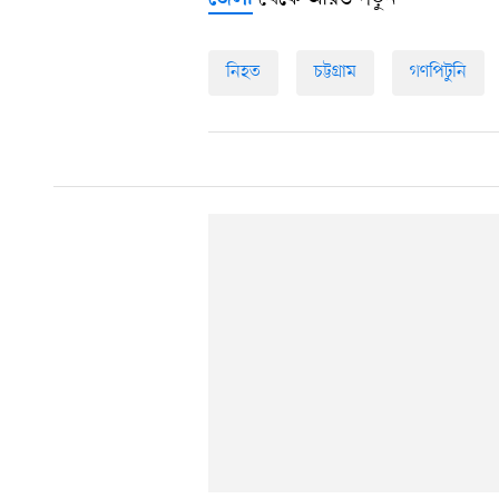
নিহত
চট্টগ্রাম
গণপিটুনি