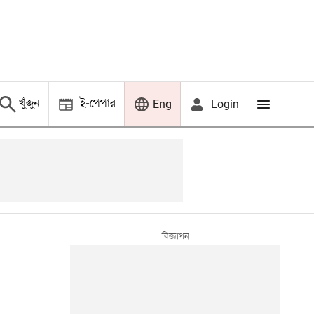
খুঁজুন
ই-পেপার
Login
Eng