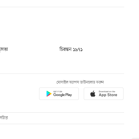
ধুসভা
চিরন্তন ১৯৭১
মোবাইল অ্যাপস ডাউনলোড করুন
েটার