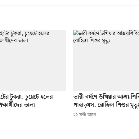
টের টুকরা, চুয়েটে হলের
ভারী বর্ষণে উখিয়ার আশ্রয়শিব
িক্ষার্থীদের তালা
পাহাড়ধস, রোহিঙ্গা শিশুর মৃত্যু
২২ ঘণ্টা আগে