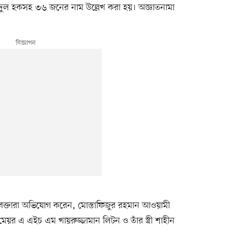
দুল হকসহ ৩৬ জনের নাম উল্লেখ করা হয়। অজ্ঞাতনামা
বক্তারা অভিযোগ করেন, মোস্তাফিজুর রহমান আওয়ামী
েয়র এ এইচ এম খায়রুজ্জামান লিটন ও তাঁর স্ত্রী শাহীন