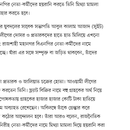
নপির নেতা-কর্মীদের হয়রানি করতে তিনি মিথ্যা মামলা
যাহার করতে হবে।
হানগর যুবদলের সাবেক সভাপতি আবুল কালাম আজাদ (সুইট)
মী লীগের দোসর ও প্রতারকদের হাতে হাত মিলিয়ে এখনো
বং রাজশাহী মহানগর বিএনপির নেতা-কর্মীদের নামে
চ্ছে। যাঁরা এর সঙ্গে সম্পৃক্ত বা জড়িত থাকবেন, তাঁদের
ন প্রতারক ও জালিয়াত চক্রের হোতা। আওয়ামী লীগের
রতেন তিনি। ফ্ল্যাট বিক্রির নামে বহু গ্রাহকের অর্থ নিয়ে
ষ্ঠপোষকতায় গ্রাহকের হাজার হাজার কোটি টাকা হাতিয়ে
রম অব্যাহত রেখেছেন। অবিলম্বে তাঁকে গ্রেপ্তার করে
 কঠোর আন্দোলন হবে। তাঁরা আরও বলেন, রাজনৈতিক
 নিরীহ নেতা-কর্মীদের নামে মিথ্যা মামলা দিয়ে হয়রানি করা