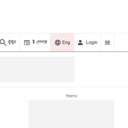
খুঁজুন
ই-পেপার
Login
Eng