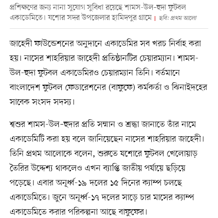
প্রশিক্ষণের জন্য নানা সুযোগ সুবিধা রয়েছে শামস-উল–হুদা ফুটবল
একাডেমিতে। যশোর সদর উপজেলার হামিদপুর গ্রামে
ছবি: প্রথম আলো
জাহেদী ফাউন্ডেশনের অনুদানে একাডেমির সব খরচ নির্বাহ করা
হয়। নাসের শাহরিয়ার জাহেদী প্রতিষ্ঠানটির চেয়ারম্যান। শামস-
উল-হুদা ফুটবল একাডেমিরও চেয়ারম্যান তিনি। বর্তমানে
বাংলাদেশ ফুটবল ফেডারেশনের (বাফুফে) কর্মকর্তা ও ঝিনাইদহের
সাবেক সংসদ সদস্য।
শ্বশুর শামস-উল–হুদার প্রতি সম্মান ও শ্রদ্ধা জানাতে তাঁর নামে
একাডেমিটি করা হয় বলে জানিয়েছেন নাসের শাহরিয়ার জাহেদী।
তিনি প্রথম আলোকে বলেন, শুরুতে যশোরে ফুটবল খেলোয়াড়
তৈরির উদ্দেশ্য থাকলেও এখন ব্যাপ্তি জাতীয় পর্যায়ে ছড়িয়ে
পড়েছে। এবার অনূর্ধ্ব-১৯ দলের ১৫ দিনের ক্যাম্প চলছে
একাডেমিতে। জুনে অনূর্ধ্ব-১৭ দলের সাড়ে চার মাসের ক্যাম্প
একাডেমিতে করার পরিকল্পনা আছে বাফুফের।