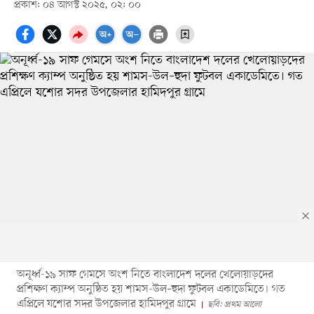
প্রকাশ: ০৪ আগস্ট ২০২৫, ০২: ০০
অনূর্ধ্ব-১৯ সাফ গেমসে অংশ নিতে বাংলাদেশ দলের খেলোয়াড়দের
প্রশিক্ষণ ক্যাম্প অনুষ্ঠিত হয় শামস-উল–হুদা ফুটবল একাডেমিতে। গত
এপ্রিলে যশোর সদর উপজেলার হামিদপুর গ্রামে
ছবি: প্রথম আলো