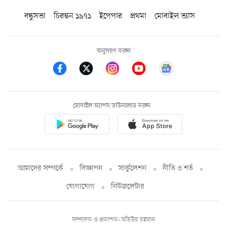
বন্ধুসভা
চিরন্তন ১৯৭১
ইপেপার
প্রথমা
মোবাইল ভ্যাস
অনুসরণ করুন
মোবাইল অ্যাপস ডাউনলোড করুন
আমাদের সম্পর্কে
বিজ্ঞাপন
সার্কুলেশন
নীতি ও শর্ত
যোগাযোগ
নিউজলেটার
সম্পাদক ও প্রকাশক: মতিউর রহমান