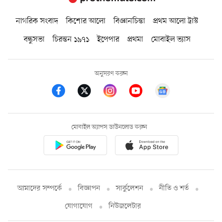
নাগরিক সংবাদ
কিশোর আলো
বিজ্ঞানচিন্তা
প্রথম আলো ট্রাস্ট
বন্ধুসভা
চিরন্তন ১৯৭১
ইপেপার
প্রথমা
মোবাইল ভ্যাস
অনুসরণ করুন
মোবাইল অ্যাপস ডাউনলোড করুন
আমাদের সম্পর্কে
বিজ্ঞাপন
সার্কুলেশন
নীতি ও শর্ত
যোগাযোগ
নিউজলেটার