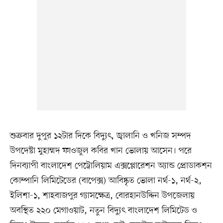
শুক্রবার দুপুর ১২টার দিকে বিদ্যুৎ, জ্বালানি ও খনিজ সম্পদ
উপদেষ্টা মুহাম্মদ ফাওজুল কবির খান ভোলায় আসেন। পরে
দিনব্যাপী বাংলাদেশ পেট্রোলিয়াম এক্সপ্লোরেশন অ্যান্ড প্রোডাকশন
কোম্পানি লিমিটেডের (বাপেক্স) আবিষ্কৃত ভোলা নর্থ-১, নর্থ-২,
ইলিশা-১, শাহবাজপুর গ্যাসক্ষেত্র, বোরহানউদ্দিন উপজেলায়
অবস্থিত ২২০ মেগাওয়াট, নতুন বিদ্যুৎ বাংলাদেশ লিমিটেড ও