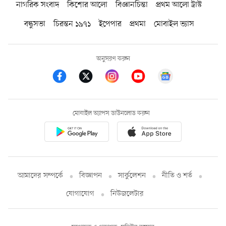
নাগরিক সংবাদ
কিশোর আলো
বিজ্ঞানচিন্তা
প্রথম আলো ট্রাস্ট
বন্ধুসভা
চিরন্তন ১৯৭১
ইপেপার
প্রথমা
মোবাইল ভ্যাস
অনুসরণ করুন
মোবাইল অ্যাপস ডাউনলোড করুন
আমাদের সম্পর্কে
বিজ্ঞাপন
সার্কুলেশন
নীতি ও শর্ত
যোগাযোগ
নিউজলেটার