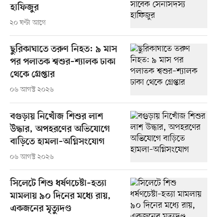
হাফিজুর
২০ ঘণ্টা আগে
ছুরিকাঘাতে তরুণ নিহত: ৯ মাস
পর পলাতক শ্বশুর–শ্যালক ঢাকা
থেকে গ্রেপ্তার
০৬ আগস্ট ২০২৬
বগুড়ায় নিখোঁজ শিশুর লাশ
উদ্ধার, অপহরণের অভিযোগে
বাড়িতে হামলা–অগ্নিসংযোগ
০৬ আগস্ট ২০২৬
সিলেটে শিশু ধর্ষণচেষ্টা–হত্যা
মামলায় ৯০ দিনের মধ্যে রায়,
একজনের মৃত্যুদণ্ড