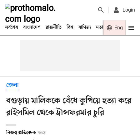
Login
সর্বশেষ
বাংলাদেশ
রাজনীতি
বিশ্ব
বাণিজ্য
মতামত
খেলা
Eng
বিনো
জেলা
বগুড়ায় মালিককে বেঁধে কুপিয়ে হত্যা করে
রাইসমিল থেকে ট্রান্সফরমার চুরি
নিজস্ব প্রতিবেদক
বগুড়া