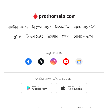
নাগরিক সংবাদ
কিশোর আলো
বিজ্ঞানচিন্তা
প্রথম আলো ট্রাস্ট
বন্ধুসভা
চিরন্তন ১৯৭১
ইপেপার
প্রথমা
মোবাইল ভ্যাস
অনুসরণ করুন
মোবাইল অ্যাপস ডাউনলোড করুন