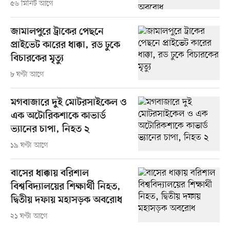
৫৬ মিনিট আগে
জামালপুরে ট্রাকের পেছনে
প্রাইভেট কারের ধাক্কা, রড ঢুকে
বিচারকের মৃত্যু
৮ ঘণ্টা আগে
মগবাজারে দুই মোটরসাইকেল ও
এক অটোরিকশাকে কাভার্ড
ভ্যানের চাপা, নিহত ২
১৯ ঘণ্টা আগে
বাসের ধাক্কায় বরিশাল
বিশ্ববিদ্যালয়ের শিক্ষার্থী নিহত,
দ্বিতীয় দফায় মহাসড়ক অবরোধ
২১ ঘণ্টা আগে