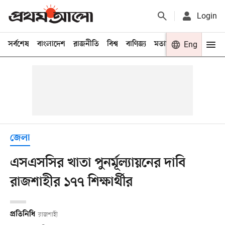
Login
সর্বশেষ
বাংলাদেশ
রাজনীতি
বিশ্ব
বাণিজ্য
মতামত
খেলা
Eng
বিনো
জেলা
এসএসসির খাতা পুনর্মূল্যায়নের দাবি
রাজশাহীর ১৭৭ শিক্ষার্থীর
প্রতিনিধি
রাজশাহী