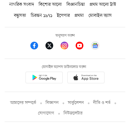
নাগরিক সংবাদ
কিশোর আলো
বিজ্ঞানচিন্তা
প্রথম আলো ট্রাস্ট
বন্ধুসভা
চিরন্তন ১৯৭১
ইপেপার
প্রথমা
মোবাইল ভ্যাস
অনুসরণ করুন
মোবাইল অ্যাপস ডাউনলোড করুন
আমাদের সম্পর্কে
বিজ্ঞাপন
সার্কুলেশন
নীতি ও শর্ত
যোগাযোগ
নিউজলেটার