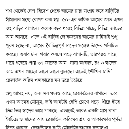
শখ থেকেই দেশ-বিদেশ থেকে আমের চারা সংগ্রহ করে বাড়িটির
সীমানার মধ্যে রোপণ করা হয়। ৫০–এর অধিক আমের জাত এখন
ওই বাড়ির বাগানে। কয়েক বছর ধরেই বিভিন্ন গাছে, বিভিন্ন জাতের
আম আসছে। এতে ওই বাড়ির লোকজনের আমের চাহিদাই শুধু
পূরণ হচ্ছে না, আমের বৈচিত্র্যপূর্ণ স্বাদের সঙ্গেও তাঁদের পরিচিত
করছে। এবার টানা খরার কবলে পড়ে বাগানটি, তারপরও গাছে
গাছে ধরেছে প্রায় ৩৭ জাতের আম। নানা আকার, রং ও স্বাদের
আম এখন গাছের ডালে ডালে ঝুলছে। এতেই ‘শৌখিন চাষি’
রেজাউল করিম খন্দকারের মন ভরে উঠেছে।
শুধু আমই নয়, অন্য সব ফলও আছে রেজাউলের বাগানে। তবে
এখন আমের মৌসুম, তাই আমটাই বেশি চোখে পড়ে। ধীরে ধীরে
ভিন্ন ভিন্ন স্বাদের আম পাকছে। এভাবেই আরও একটা মাস নানা
বৈচিত্র্য ও স্বাদের আম রেজাউল করিমের শ্রম ও আকাঙ্ক্ষার পূর্ণতা
দিতে থাকবে। রেজাউলের বাড়ি মৌলভীবাজারের বড়লেখা