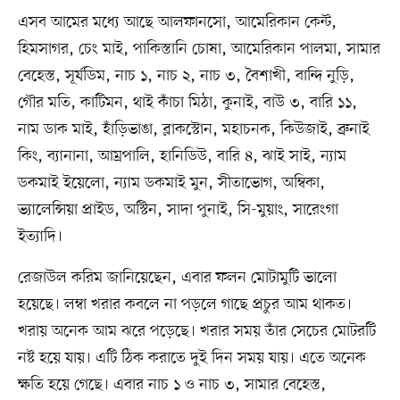
এসব আমের মধ্যে আছে আলফানসো, আমেরিকান কেন্ট,
হিমসাগর, চেং মাই, পাকিস্তানি চোষা, আমেরিকান পালমা, সামার
বেহেস্ত, সূর্যডিম, নাচ ১, নাচ ২, নাচ ৩, বৈশাখী, বান্দি নুড়ি,
গৌর মতি, কাটিমন, থাই কাঁচা মিঠা, কুনাই, বাউ ৩, বারি ১১,
নাম ডাক মাই, হাঁড়িভাঙা, ব্লাকস্টোন, মহাচনক, কিউজাই, ব্রুনাই
কিং, ব্যানানা, আম্রপালি, হানিডিউ, বারি ৪, ঝাই সাই, ন্যাম
ডকমাই ইয়েলো, ন্যাম ডকমাই মুন, সীতাভোগ, অম্বিকা,
ভ্যালেন্সিয়া প্রাইড, অস্টিন, সাদা পুনাই, সি-মুয়াং, সারেংগা
ইত্যাদি।
রেজাউল করিম জানিয়েছেন, এবার ফলন মোটামুটি ভালো
হয়েছে। লম্বা খরার কবলে না পড়লে গাছে প্রচুর আম থাকত।
খরায় অনেক আম ঝরে পড়েছে। খরার সময় তাঁর সেচের মোটরটি
নষ্ট হয়ে যায়। এটি ঠিক করাতে দুই দিন সময় যায়। এতে অনেক
ক্ষতি হয়ে গেছে। এবার নাচ ১ ও নাচ ৩, সামার বেহেস্ত,