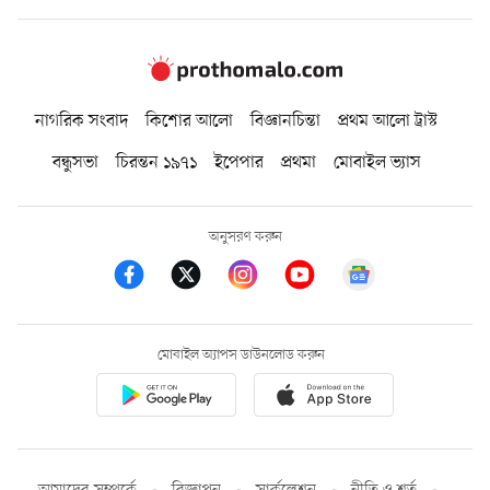
নাগরিক সংবাদ
কিশোর আলো
বিজ্ঞানচিন্তা
প্রথম আলো ট্রাস্ট
বন্ধুসভা
চিরন্তন ১৯৭১
ইপেপার
প্রথমা
মোবাইল ভ্যাস
অনুসরণ করুন
মোবাইল অ্যাপস ডাউনলোড করুন