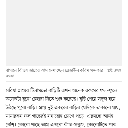
বাগানে বিভিন্ন জাতের আম দেখাচ্ছেন রেজাউল করিম খন্দকার
ছবি: প্রথম
আলো
সরিয়া গ্রামের টিলামতো বাড়িটি এখন অনেক রকমের ফল-ফুলে
অনেকটা বুনো চেহারা নিতে শুরু করেছে। বৃষ্টি পেয়ে সবুজ হয়ে
উঠছে পুরো বাড়ি। প্রায় দুই একরের বাড়ির যেদিকে তাকানো যায়,
নানারকম ফল গাছেরই সমারোহ চোখে পড়ে। এরমধ্যে আমই
বেশি। কোনো গাছে আম এখনো কাঁচা-সবুজ, কোনোটিতে পাক