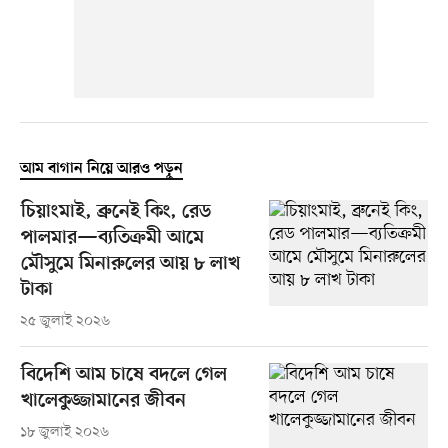
আম বাগান নিয়ে আরও পড়ুন
চিয়াংমাই, ব্রুনেই কিং, রেড
পালমার—ব্যতিক্রমী আমে
মৌসুমে মিনারুলের আয় ৮ লাখ
টাকা
২৫ জুলাই ২০২৬
বিদেশি আম চাষে বদলে গেল
খালেকুজ্জামানের জীবন
১৮ জুলাই ২০২৬