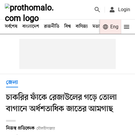
Login
সর্বশেষ
বাংলাদেশ
রাজনীতি
বিশ্ব
বাণিজ্য
মতামত
খেলা
Eng
বিনো
জেলা
চাকরির ফাঁকে রেজাউলের গড়ে তোলা
বাগানে অর্ধশতাধিক জাতের আমগাছ
নিজস্ব প্রতিবেদক
মৌলভীবাজার