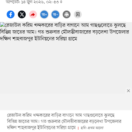
আপডেট: ১৪ জুন ২০২৬, ০২: ৫৩
রেজাউল করিম খন্দকারের বাড়ির বাগানে আম গাছগুলোতে ঝুলছে
বিভিন্ন জাতের আম। গত শুক্রবার মৌলভীবাজারের বড়লেখা উপজেলার
দক্ষিণ শাহবাজপুর ইউনিয়নের সরিয়া গ্রামে
ছবি: প্রথম আলো