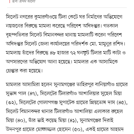
ছবি: প্রথম আলো
সিলেট নগরের কুমারগাঁওয়ে টিলা কেটে ঘর নির্মাণের অভিযোগে
নয়জনের বিরুদ্ধে মামলা করেছে পরিবেশ অধিদপ্তর। গতকাল
বৃহস্পতিবার সিলেট বিমানবন্দর থানায় মামলাটি করেন পরিবেশ
অধিদপ্তর সিলেট জেলা কার্যালয়ের পরিদর্শক মো. মামুনুর রশিদ।
মামলায় তাঁদের বিরুদ্ধে ৪৮ হাজার ৭২ ঘনফুট টিলার মাটি কাটা ও
অপসারণের অভিযোগ আনা হয়েছে। মামলার এক আসামিকে
গ্রেপ্তার করা হয়েছে।
মামলার আসামিরা হলেন সুনামগঞ্জের তাহিরপুর বানিয়াগাঁও গ্রামের
সুভাষ পাল (৪৭), সিলেটের টিলারগাঁও আখালিয়ার সুহেল মিয়া
(৩২), সিলেটের গোলাপগঞ্জ সুপাটেক গ্রামের প্রিয়তোষ দাস (৪৫),
সিলেট বিমানবন্দর থানার টিলারগাঁও আখালিয়া এলাকার রুহেল
মিয়া (৪০), তাঁর ভাই কয়েছ মিয়া (৪১), সুনামগঞ্জের দিরাই
উদনপুর গ্রামের মোফাজ্জল হোসেন (৫০), একই গ্রামের আহমদ