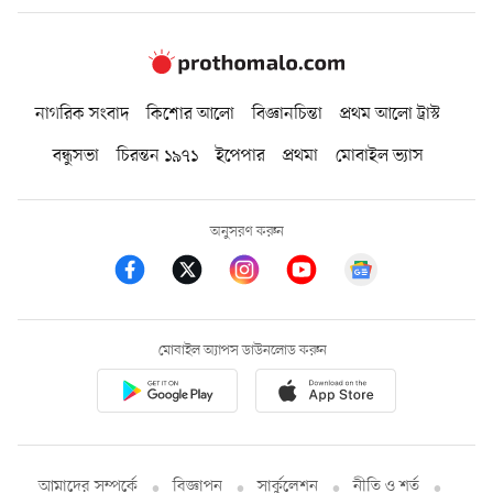
নাগরিক সংবাদ
কিশোর আলো
বিজ্ঞানচিন্তা
প্রথম আলো ট্রাস্ট
বন্ধুসভা
চিরন্তন ১৯৭১
ইপেপার
প্রথমা
মোবাইল ভ্যাস
অনুসরণ করুন
মোবাইল অ্যাপস ডাউনলোড করুন
আমাদের সম্পর্কে
বিজ্ঞাপন
সার্কুলেশন
নীতি ও শর্ত