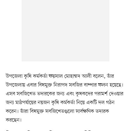
উপজেলা কৃষি কর্মকর্তা ফয়সাল মোহাম্মদ আলী বলেন, তাঁর
উপজেলায় এবার বিষমুক্ত নিরাপদ সবজির বাম্পার ফলন হয়েছে।
এসব সবজিখেত তদারকের জন্য এবং কৃষকদের পরামর্শ দেওয়ার
জন্য মাঠপর্যায়ের নয়জন কৃষি কর্মকর্তা নিয়ে একটি দল গঠন
করেন। তাঁরা বিষমুক্ত সবজিখেতগুলো সার্বক্ষণিক তদারক
করছেন।