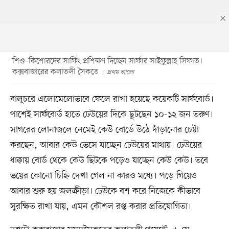
শিশু–কিশোরদের সার্ফিং প্রশিক্ষণ দিচ্ছেন সার্ফার সাইফুল্লাহ সিফাত।
কক্সবাজারের কলাতলী সৈকতে
প্রথম আলো
বালুচরে এলোমেলোভাবে ফেলে রাখা হয়েছে কয়েকটি সার্ফবোর্ড।
পাশেই সার্ফবোর্ড হাতে ঢেউয়ের দিকে ছুটছেন ১০-১২ জন তরুণ।
সাগরের লোনাজলে নেমেই কেউ বোর্ডে উঠে দাঁড়ানোর চেষ্টা
করছেন, আবার কেউ ভেসে যাচ্ছেন ঢেউয়ের মাথায়। ঢেউয়ের
ধাক্কায় বোর্ড থেকে কেউ ছিটকে পড়েও যাচ্ছেন কেউ কেউ। তবে
ভয়ের কোনো চিহ্নি দেখা গেল না কারও মধ্যে। পড়ে গিয়েও
আবার শুরু হয় জলক্রীড়া। ঢেউকে বশ করে নিজেকে কীভাবে
সুরক্ষিত রাখা যায়, এমন কৌশল রপ্ত করার প্রতিযোগিতা।