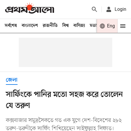
Login
সর্বশেষ
বাংলাদেশ
রাজনীতি
বিশ্ব
বাণিজ্য
মতামত
খেলা
Eng
বিনো
জেলা
সার্ফিংকে পানির মতো সহজ করে তোলেন
যে তরুণ
কক্সবাজার সমুদ্রসৈকতে গত এক যুগে দেশ-বিদেশের ২৮২
তরুণ-তরুণীকে সার্ফিং শিখিয়েছেন সাইফুল্লাহ সিফাত।