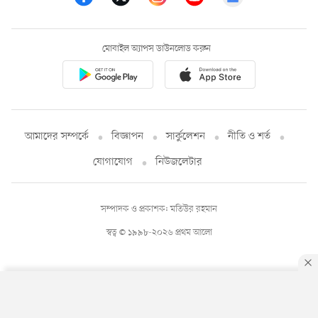
মোবাইল অ্যাপস ডাউনলোড করুন
আমাদের সম্পর্কে
বিজ্ঞাপন
সার্কুলেশন
নীতি ও শর্ত
যোগাযোগ
নিউজলেটার
সম্পাদক ও প্রকাশক: মতিউর রহমান
স্বত্ব © ১৯৯৮-২০২৬ প্রথম আলো
By using this site, you agree to our
Privacy Policy
.
OK