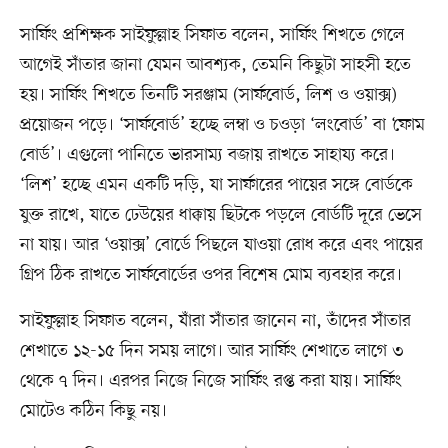
সার্ফিং প্রশিক্ষক সাইফুল্লাহ সিফাত বলেন, সার্ফিং শিখতে গেলে
আগেই সাঁতার জানা যেমন আবশ্যক, তেমনি কিছুটা সাহসী হতে
হয়। সার্ফিং শিখতে তিনটি সরঞ্জাম (সার্ফবোর্ড, লিশ ও ওয়াক্স)
প্রয়োজন পড়ে। ‘সার্ফবোর্ড’ হচ্ছে লম্বা ও চওড়া ‘লংবোর্ড’ বা ‘ফোম
বোর্ড’। এগুলো পানিতে ভারসাম্য বজায় রাখতে সাহায্য করে।
‘লিশ’ হচ্ছে এমন একটি দড়ি, যা সার্ফারের পায়ের সঙ্গে বোর্ডকে
যুক্ত রাখে, যাতে ঢেউয়ের ধাক্কায় ছিটকে পড়লে বোর্ডটি দূরে ভেসে
না যায়। আর ‘ওয়াক্স’ বোর্ডে পিছলে যাওয়া রোধ করে এবং পায়ের
গ্রিপ ঠিক রাখতে সার্ফবোর্ডের ওপর বিশেষ মোম ব্যবহার করে।
সাইফুল্লাহ সিফাত বলেন, যাঁরা সাঁতার জানেন না, তাঁদের সাঁতার
শেখাতে ১২-১৫ দিন সময় লাগে। আর সার্ফিং শেখাতে লাগে ৩
থেকে ৭ দিন। এরপর নিজে নিজে সার্ফিং রপ্ত করা যায়। সার্ফিং
মোটেও কঠিন কিছু নয়।