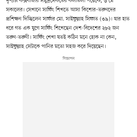
দৃশ্যটা কক্সবাজার সমুদ্রসৈকতের কলাতলী পয়েন্টে, ৬ মে
সকালের। সেখানে সার্ফিং শিখতে আসা কিশোর–তরুণদের
প্রশিক্ষণ দিচ্ছিলেন সার্ফার মো. সাইফুল্লাহ সিফাত (৩৯)। যার হাত
ধরে গত এক যুগে সার্ফিং শিখেছেন দেশ-বিদেশের ২৮২ জন
তরুণ-তরুণী। সার্ফিং শেখা যতই কঠিন মনে হোক না কেন,
সাইফুল্লাহ সেটাকে পানির মতো সহজ করে দিয়েছেন।