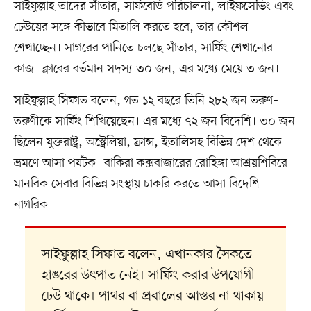
সাইফুল্লাহ তাদের সাঁতার, সার্ফবোর্ড পরিচালনা, লাইফসেভিং এবং
ঢেউয়ের সঙ্গে কীভাবে মিতালি করতে হবে, তার কৌশল
শেখাচ্ছেন। সাগরের পানিতে চলছে সাঁতার, সার্ফিং শেখানোর
কাজ। ক্লাবের বর্তমান সদস্য ৩০ জন, এর মধ্যে মেয়ে ৩ জন।
সাইফুল্লাহ সিফাত বলেন, গত ১২ বছরে তিনি ২৮২ জন তরুণ–
তরুণীকে সার্ফিং শিখিয়েছেন। এর মধ্যে ৭২ জন বিদেশি। ৩০ জন
ছিলেন যুক্তরাষ্ট্র, অস্ট্রেলিয়া, ফ্রান্স, ইতালিসহ বিভিন্ন দেশ থেকে
ভ্রমণে আসা পর্যটক। বাকিরা কক্সবাজারের রোহিঙ্গা আশ্রয়শিবিরে
মানবিক সেবার বিভিন্ন সংস্থায় চাকরি করতে আসা বিদেশি
নাগরিক।
সাইফুল্লাহ সিফাত বলেন, এখানকার সৈকতে
হাঙরের উৎপাত নেই। সার্ফিং করার উপযোগী
ঢেউ থাকে। পাথর বা প্রবালের আস্তর না থাকায়