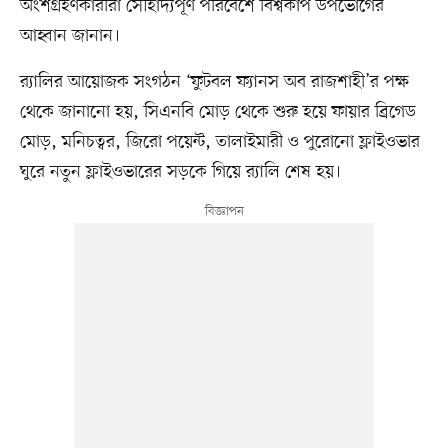
অংশগ্রহণকারীরা সৌহার্দ্যপূর্ণ পরিবেশে বিশ্বকাপ উপভোগের
আহ্বান জানান।
র‍্যালির আয়োজক সংগঠন ‘ফুটবল ফ্যানস অব রাজশাহী’র পক্ষ
থেকে জানানো হয়, সিএনবি মোড় থেকে শুরু হয়ে ফায়ার ব্রিগেড
মোড়, মনিচত্বর, জিরো পয়েন্ট, তালাইমারী ও পুরোনো ফ্লাইওভার
ঘুরে নতুন ফ্লাইওভারের সড়কে গিয়ে র‍্যালি শেষ হয়।