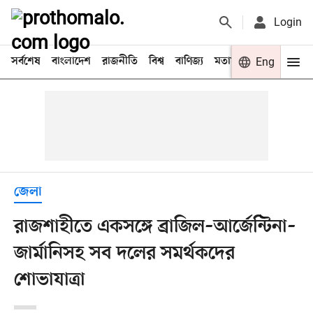
Login
সর্বশেষ
বাংলাদেশ
রাজনীতি
বিশ্ব
বাণিজ্য
মতামত
খেলা
Eng
বিনো
জেলা
রাজশাহীতে একসঙ্গে ব্রাজিল–আর্জেন্টিনা–
জার্মানিসহ সব দলের সমর্থকদের
শোভাযাত্রা