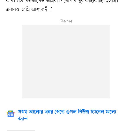
করি। গত বিশ্বকাপেও আমরা শিরোপার খুব কাছাকাছি ছিলাম।
এবারও আমি আশাবাদী।’
প্রথম আলোর খবর পেতে গুগল নিউজ চ্যানেল ফলো
করুন