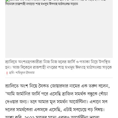
র‍্যালিতে অংশগ্রহণকারীরা নিজ নিজ দলের জার্সি ও পতাকা নিয়ে উপস্থিত
হন। আজ বিকেলে রাজশাহী নগরের শাহ মখদুম ঈদগাহ মাঠসংলগ্ন সড়কে
ছবি: শফিকুল ইসলাম
র‍্যালিতে অংশ নিয়ে সৈকত জোয়ারদার নামের এক তরুণ বলেন,
‘আমি জার্মানির জার্সি পরে এসেছি ব্রাজিল সমর্থক বন্ধুকে খোঁচা
দেওয়ার জন্য। তবে আমার মূল সমর্থন আর্জেন্টিনা। এখানে সব
দলের সমর্থকেরা একসঙ্গে এসেছি, এটাই সবচেয়ে বড় বিষয়।
আশা করি, ২০২২ সালের মতো এবারও আর্জেন্টিনা ভালো