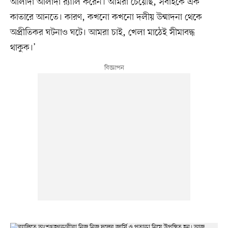
আলাদা আলাদা র‍্যালি করেন। আমরা চেয়েছি, সবাইকে এক
কাতারে আনতে। কারণ, কখনো কখনো দলীয় উন্মাদনা থেকে
অপ্রীতিকর ঘটনাও ঘটে। আমরা চাই, খেলা মাঠেই সীমাবদ্ধ
থাকুক।’