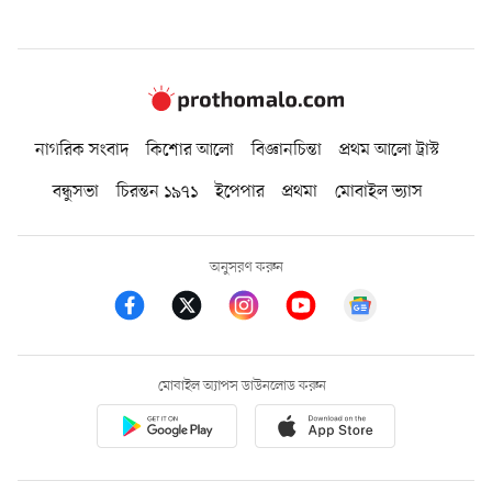
নাগরিক সংবাদ
কিশোর আলো
বিজ্ঞানচিন্তা
প্রথম আলো ট্রাস্ট
বন্ধুসভা
চিরন্তন ১৯৭১
ইপেপার
প্রথমা
মোবাইল ভ্যাস
অনুসরণ করুন
মোবাইল অ্যাপস ডাউনলোড করুন