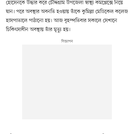
হোসেনকে উদ্ধার করে চৌদ্দগ্রাম উপজেলা স্বাস্থ্য কমপ্লেক্সে নিয়ে
যান। পরে অবস্থার অবনতি হওয়ায় তাঁকে কুমিল্লা মেডিকেল কলেজ
হাসপাতালে পাঠানো হয়। আজ বৃহস্পতিবার সকালে সেখানে
চিকিৎসাধীন অবস্থায় তাঁর মৃত্যু হয়।