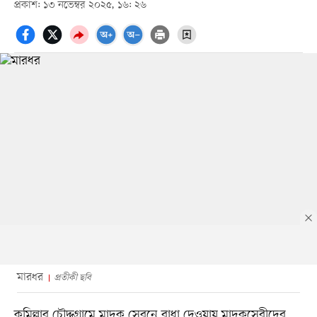
প্রকাশ: ১৩ নভেম্বর ২০২৫, ১৬: ২৬
মারধর
প্রতীকী ছবি
কুমিল্লার চৌদ্দগ্রামে মাদক সেবনে বাধা দেওয়ায় মাদকসেবীদের