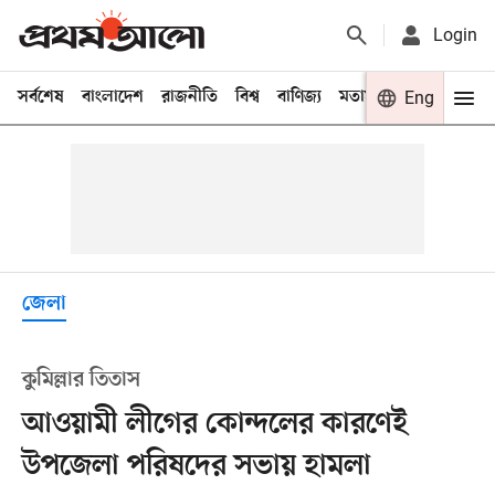
Login
সর্বশেষ
বাংলাদেশ
রাজনীতি
বিশ্ব
বাণিজ্য
মতামত
খেলা
Eng
বিনো
জেলা
কুমিল্লার তিতাস
আওয়ামী লীগের কোন্দলের কারণেই
উপজেলা পরিষদের সভায় হামলা