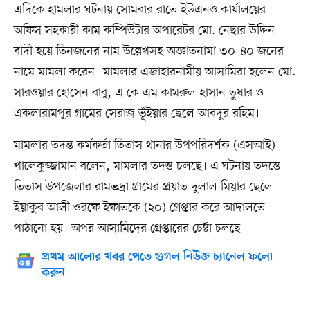
এদিকে হামলার ঘটনায় সোমবার রাতে ইউএনও কার্যালয়ের
অফিস সহকারী কাম কম্পিউটার অপারেটর মো. নেছার উদ্দিন
বাদী হয়ে তিনজনের নাম উল্লেখসহ অজ্ঞাতনামা ৩০-৪০ জনের
নামে মামলা করেন। মামলার এজাহারনামীয় আসামিরা হলেন মো.
সারওয়ার হোসেন বাবু, এ কে এম কামরুল হাসান তুষার ও
একলারামপুর গ্রামের সেরাজ ভূঁইয়ার ছেলে আবদুর রহিম।
মামলার তদন্ত কর্মকর্তা তিতাস থানার উপপরিদর্শক (এসআই)
খালেকুজ্জামান বলেন, মামলার তদন্ত চলছে। এ ঘটনায় তদন্তে
তিতাস উপজেলার রামভদ্রা গ্রামের প্রয়াত দুলাল মিয়ার ছেলে
ইয়াকুব আলী ওরফে ইফাতকে (২০) গ্রেপ্তার করে আদালতে
পাঠানো হয়। অপর আসামিদের গ্রেপ্তারের চেষ্টা চলছে।
প্রথম আলোর খবর পেতে গুগল নিউজ চ্যানেল ফলো
করুন