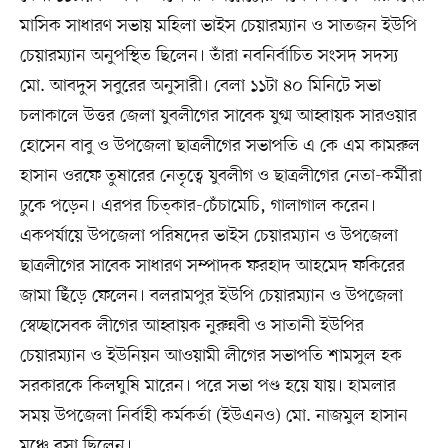
মাসিক সাধারণ সভায় মহিলা ভাইস চেয়ারম্যান ও সাতজন ইউপি
চেয়ারম্যান অনুপস্থিত ছিলেন। তাঁরা নবনির্বাচিত সংসদ সদস্য
মো. আবদুস সবুরের অনুসারী। বেলা ১১টা ৪০ মিনিটে সভা
চলাকালে উত্তর জেলা যুবলীগের সাবেক যুগ্ম আহ্বায়ক সারওয়ার
হোসেন বাবু ও উপজেলা ছাত্রলীগের সভাপতি এ কে এম কামরুল
হাসান ওরফে তুষারের নেতৃত্বে যুবলীগ ও ছাত্রলীগের নেতা-কর্মীরা
ঢুকে পড়েন। এরপর চিত্কার-চেঁচামেচি, গালাগাল করেন।
একপর্যায়ে উপজেলা পরিষদের ভাইস চেয়ারম্যান ও উপজেলা
ছাত্রলীগের সাবেক সাধারণ সম্পাদক ফরহাদ আহমেদ ফকিরের
জামা ছিঁড়ে ফেলেন। বলরামপুর ইউপি চেয়ারম্যান ও উপজেলা
স্বেচ্ছাসেবক লীগের আহ্বায়ক নুরুন্নবী ও সাতানী ইউপির
চেয়ারম্যান ও ইউনিয়ন আওয়ামী লীগের সভাপতি শামসুল হক
সরকারকে কিলঘুষি মারেন। পরে সভা পণ্ড হয়ে যায়। হামলার
সময় উপজেলা নির্বাহী কর্মকর্তা (ইউএনও) মো. নাজমুল হাসান
মঞ্চে বসা ছিলেন।