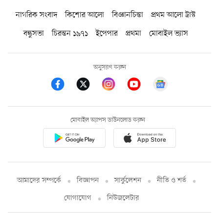
নাগরিক সংবাদ
কিশোর আলো
বিজ্ঞানচিন্তা
প্রথম আলো ট্রাস্ট
বন্ধুসভা
চিরন্তন ১৯৭১
ইপেপার
প্রথমা
মোবাইল ভ্যাস
অনুসরণ করুন
মোবাইল অ্যাপস ডাউনলোড করুন
আমাদের সম্পর্কে
বিজ্ঞাপন
সার্কুলেশন
নীতি ও শর্ত
যোগাযোগ
নিউজলেটার