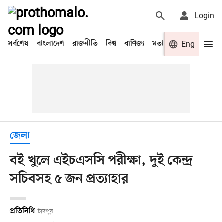
Login
সর্বশেষ
বাংলাদেশ
রাজনীতি
বিশ্ব
বাণিজ্য
মতামত
খেলা
Eng
বিনো
জেলা
বই খুলে এইচএসসি পরীক্ষা, দুই কেন্দ্র
সচিবসহ ৫ জন প্রত্যাহার
প্রতিনিধি
চাঁদপুর