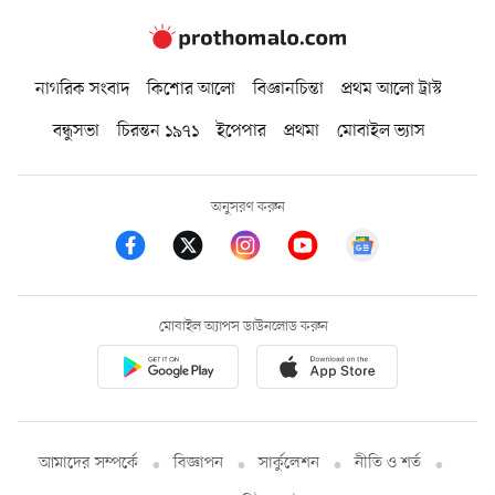
নাগরিক সংবাদ
কিশোর আলো
বিজ্ঞানচিন্তা
প্রথম আলো ট্রাস্ট
বন্ধুসভা
চিরন্তন ১৯৭১
ইপেপার
প্রথমা
মোবাইল ভ্যাস
অনুসরণ করুন
মোবাইল অ্যাপস ডাউনলোড করুন
আমাদের সম্পর্কে
বিজ্ঞাপন
সার্কুলেশন
নীতি ও শর্ত