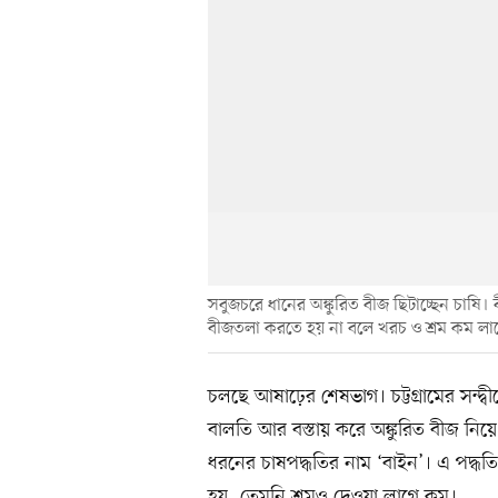
সবুজচরে ধানের অঙ্কুরিত বীজ ছিটাচ্ছেন চাষি।
বীজতলা করতে হয় না বলে খরচ ও শ্রম কম লা
চলছে আষাঢ়ের শেষভাগ। চট্টগ্রামের সন্দ্বী
বালতি আর বস্তায় করে অঙ্কুরিত বীজ নিয়
ধরনের চাষপদ্ধতির নাম ‘বাইন’। এ পদ্
হয়, তেমনি শ্রমও দেওয়া লাগে কম।