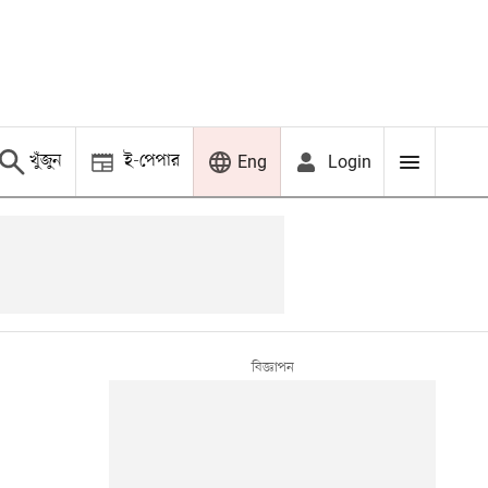
খুঁজুন
ই-পেপার
Login
Eng