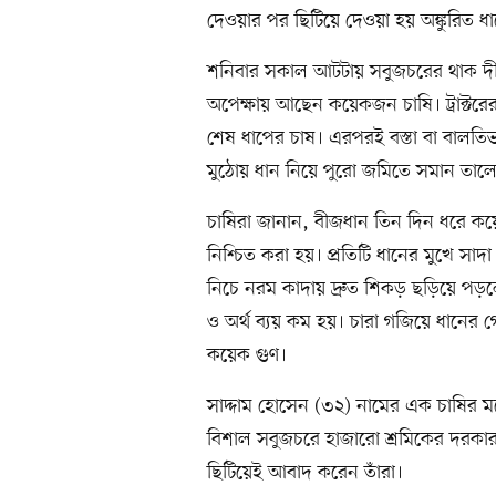
দেওয়ার পর ছিটিয়ে দেওয়া হয় অঙ্কুরিত ধ
শনিবার সকাল আটটায় সবুজচরের থাক দীর
অপেক্ষায় আছেন কয়েকজন চাষি। ট্রাক্টরের 
শেষ ধাপের চাষ। এরপরই বস্তা বা বালতিভর
মুঠোয় ধান নিয়ে পুরো জমিতে সমান তালে
চাষিরা জানান, বীজধান তিন দিন ধরে কয়
নিশ্চিত করা হয়। প্রতিটি ধানের মুখে স
নিচে নরম কাদায় দ্রুত শিকড় ছড়িয়ে পড়ল
ও অর্থ ব্যয় কম হয়। চারা গজিয়ে ধানের
কয়েক গুণ।
সাদ্দাম হোসেন (৩২) নামের এক চাষির ম
বিশাল সবুজচরে হাজারো শ্রমিকের দরকার
ছিটিয়েই আবাদ করেন তাঁরা।