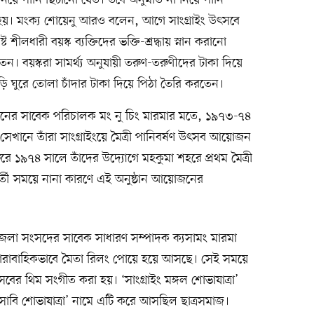
িয়ে পানি ছিটানো যেত। তবে অনুমতি না নিয়ে পানি
হয়। মংক্য শোয়েনু আরও বলেন, আগে সাংগ্রাইং উৎসবে
অষ্ট শীলধারী বয়স্ক ব্যক্তিদের ভক্তি-শ্রদ্ধায় স্নান করানো
েন। বয়স্করা সামর্থ্য অনুযায়ী তরুণ-তরুণীদের টাকা দিয়ে
ি ঘুরে তোলা চাঁদার টাকা দিয়ে পিঠা তৈরি করতেন।
বান্দরবানের সাবেক পরিচালক মং নু চিং মারমার মতে, ১৯৭৩-৭৪
েখানে তাঁরা সাংগ্রাইংয়ে মৈত্রী পানিবর্ষণ উৎসব আয়োজন
রে ১৯৭৪ সালে তাঁদের উদ্যোগে মহকুমা শহরে প্রথম মৈত্রী
তী সময়ে নানা কারণে এই অনুষ্ঠান আয়োজনের
ন জেলা সংসদের সাবেক সাধারণ সম্পাদক ক্যসামং মারমা
রাবাহিকভাবে মৈতা রিলং পোয়ে হয়ে আসছে। সেই সময়ে
সবের থিম সংগীত করা হয়। ‘সাংগ্রাইং মঙ্গল শোভাযাত্রা’
‘বৈসাবি শোভাযাত্রা’ নামে এটি করে আসছিল ছাত্রসমাজ।