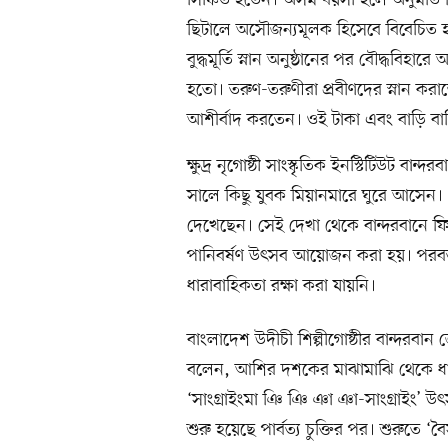
সিঞ্চিত হতেন। অসম বয়সী হলে অনুমতি ন
ছিটালে অসৌজন্যমূলক হিসেবে বিবেচিত 
বুদ্ধমূর্তি স্নান অনুষ্ঠানের পর বৌদ্ধবিহারে 
হতো। তরুণ-তরুণীরা প্রবীণদের স্নান করাত
আশীর্বাদ করতেন। ওই টাকা এবং বাড়ি বাড়
ক্ষুদ্র নৃগোষ্ঠী সাংস্কৃতিক ইনস্টিটিউট 
সালে কিছু যুবক মিয়ানমারে ঘুরে আসেন। স
দেখেছেন। সেই দেখা থেকে বান্দরবানে ফি
পানিবর্ষণ উৎসব আয়োজন করা হয়। পরবর্
ধারাবাহিকতা রক্ষা করা যায়নি।
বাংলাদেশ উদীচী শিল্পীগোষ্ঠীর বান্দরবা
বলেন, আশির দশকের মাঝামাঝি থেকে ধা
‘সাংগ্রাইংমা ঞি ঞি ঞা ঞা-সাংগ্রাইং’ উৎ
শুরু হয়েছে পার্বত্য চুক্তির পর। শুরুতে 