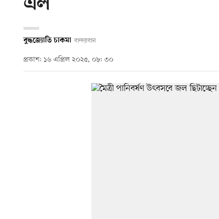
এল
বুদ্ধজ্যোতি চাকমা
বান্দরবান
প্রকাশ: ১৬ এপ্রিল ২০২৫, ০৮: ৩০