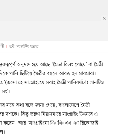
ুণী
ছবি: মংহাইসিং মারমা
ুত্বপূর্ণ অনুষঙ্গ হয়ে আছে ‘মৈতা রিলং পোয়ে’ বা মৈত্রী
ে পানি ছিটিয়ে মৈত্রীর বন্ধনে আবদ্ধ হন মারমারা।
’(এসো হে সাংগ্রাইংয়ে সবাই মৈত্রী পানিবর্ষণে) গানটিও
 সং’।
দের সঙ্গে কথা বলে জানা গেছে, বাংলাদেশে মৈত্রী
ের দশকে। কিছু তরুণ মিয়ানমারে সাংগ্রাইং উৎসবে এ
 করেন। আর ‘সাংগ্রাইংমা ঞি ঞি ঞা ঞা রিকোজাই
লে।