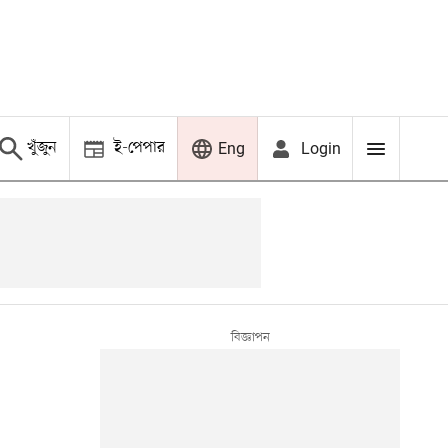
খুঁজুন
ই-পেপার
Login
Eng