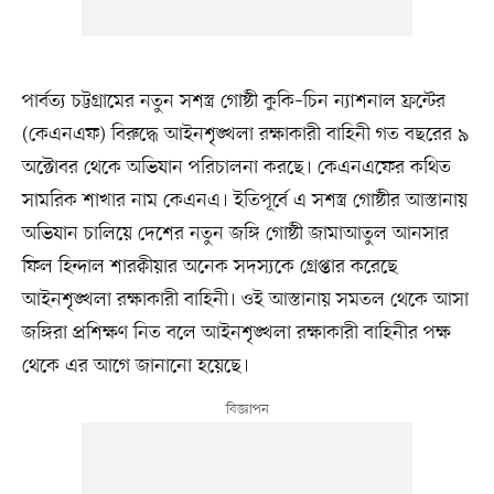
পার্বত্য চট্টগ্রামের নতুন সশস্ত্র গোষ্ঠী কুকি–চিন ন্যাশনাল ফ্রন্টের
(কেএনএফ) বিরুদ্ধে আইনশৃঙ্খলা রক্ষাকারী বাহিনী গত বছরের ৯
অক্টোবর থেকে অভিযান পরিচালনা করছে। কেএনএফের কথিত
সামরিক শাখার নাম কেএনএ। ইতিপূর্বে এ সশস্ত্র গোষ্ঠীর আস্তানায়
অভিযান চালিয়ে দেশের নতুন জঙ্গি গোষ্ঠী জামাআতুল আনসার
ফিল হিন্দাল শারক্বীয়ার অনেক সদস্যকে গ্রেপ্তার করেছে
আইনশৃঙ্খলা রক্ষাকারী বাহিনী। ওই আস্তানায় সমতল থেকে আসা
জঙ্গিরা প্রশিক্ষণ নিত বলে আইনশৃঙ্খলা রক্ষাকারী বাহিনীর পক্ষ
থেকে এর আগে জানানো হয়েছে।