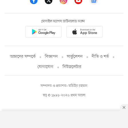
মোবাইল অ্যাপস ডাউনলোড করুন
আমাদের সম্পর্কে
বিজ্ঞাপন
সার্কুলেশন
নীতি ও শর্ত
যোগাযোগ
নিউজলেটার
সম্পাদক ও প্রকাশক: মতিউর রহমান
স্বত্ব © ১৯৯৮-২০২৬ প্রথম আলো
By using this site, you agree to our
Privacy Policy
.
OK