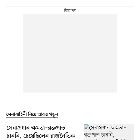
সেনাবাহিনী নিয়ে আরও পড়ুন
সেনাপ্রধান ক্ষমতা–রক্তপাত
চাননি, চেয়েছিলেন রাজনৈতিক