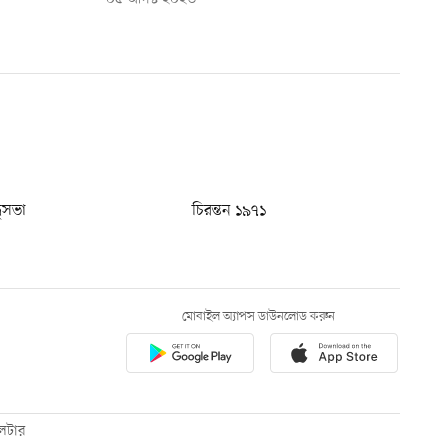
ধুসভা
চিরন্তন ১৯৭১
মোবাইল অ্যাপস ডাউনলোড করুন
েটার