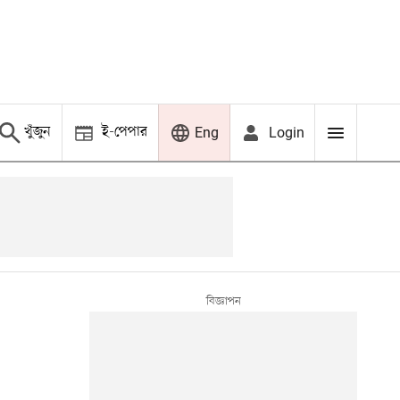
খুঁজুন
ই-পেপার
Login
Eng