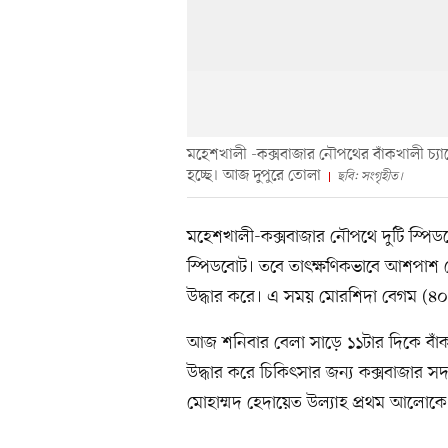
মহেশখালী -কক্সবাজার নৌপথের বাঁকখালী চ্যা
হচ্ছে। আজ দুপুরে তোলা
ছবি: সংগৃহীত।
মহেশখালী-কক্সবাজার নৌপথে দুটি স্পিডব
স্পিডবোট। তবে তাৎক্ষণিকভাবে আশপাশ থ
উদ্ধার করে। এ সময় মোরশিদা বেগম (৪০
আজ শনিবার বেলা সাড়ে ১১টার দিকে বাঁক
উদ্ধার করে চিকিৎসার জন্য কক্সবাজার
মোহাম্মদ হেদায়েত উল্যাহ প্রথম আলোক