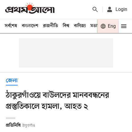
Login
সর্বশেষ
বাংলাদেশ
রাজনীতি
বিশ্ব
বাণিজ্য
মতামত
খেলা
Eng
বিনো
জেলা
ঠাকুরগাঁওয়ে বাউলদের মানববন্ধনের
প্রস্তুতিকালে হামলা, আহত ২
প্রতিনিধি
ঠাকুরগাঁও