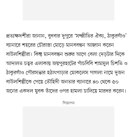
প্রত্যক্ষদর্শীরা জানান, বুধবার দুপুরে ‘সম্প্রীতির ঐক্য, ঠাকুরগাঁও’
ব্যানারে শহরের চৌরাস্তা মোড়ে মানববন্ধন আহ্বান করেন
বাউলশিল্পীরা। কিন্তু মানববন্ধন শুরুর আগে বেলা দেড়টার দিকে
আদালত চত্বর এলাকায় জয়পুরহাটের পাঁচবিবি শামসুল চিশতি ও
ঠাকুরগাঁও পৌরসভার হঠাৎপাড়ার মোকলেস পাগলা নামে দুজন
বাউলশিল্পীকে পেয়ে তৌহিদী জনতার ব্যানারে ৪০ থেকে ৫০
জনের একদল যুবক তাঁদের ওপর হামলা চালিয়ে মারধর করেন।