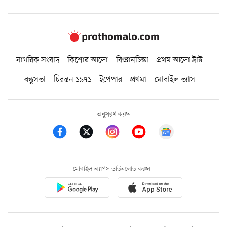
নাগরিক সংবাদ
কিশোর আলো
বিজ্ঞানচিন্তা
প্রথম আলো ট্রাস্ট
বন্ধুসভা
চিরন্তন ১৯৭১
ইপেপার
প্রথমা
মোবাইল ভ্যাস
অনুসরণ করুন
মোবাইল অ্যাপস ডাউনলোড করুন