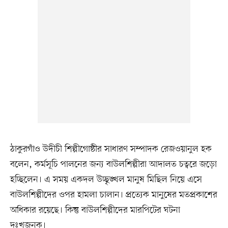
ঠাকুরগাঁও উদীচী শিল্পীগোষ্ঠীর সাধারণ সম্পাদক রেজওয়ানুল হক
বলেন, কর্মসূচি পালনের জন্য বাউলশিল্পীরা আদালত চত্বরে জড়ো
হচ্ছিলেন। এ সময় একদল উচ্ছৃঙ্খল মানুষ মিছিল নিয়ে এসে
বাউলশিল্পীদের ওপর হামলা চালান। প্রত্যেক মানুষের মতপ্রকাশের
অধিকার রয়েছে। কিন্তু বাউলশিল্পীদের মারপিটের ঘটনা
দুঃখজনক।