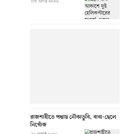
০৩ আগস্ট ২০২৬
রাজশাহীতে পদ্মায় নৌকাডুবি, বাবা-ছেলে
নিখোঁজ