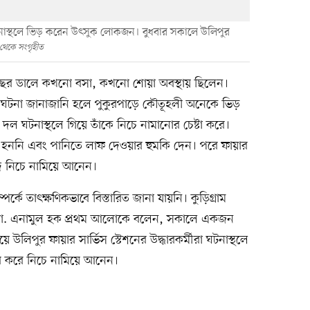
ঘটনাস্থলে ভিড় করেন উৎসুক লোকজন। বুধবার সকালে উলিপুর
থেকে সংগৃহীত
ারী গাছের ডালে কখনো বসা, কখনো শোয়া অবস্থায় ছিলেন।
। ঘটনা জানাজানি হলে পুকুরপাড়ে কৌতূহলী অনেকে ভিড়
দল ঘটনাস্থলে গিয়ে তাঁকে নিচে নামানোর চেষ্টা করে।
জি হননি এবং পানিতে লাফ দেওয়ার হুমকি দেন। পরে ফায়ার
দে নিচে নামিয়ে আনেন।
পর্কে তাৎক্ষণিকভাবে বিস্তারিত জানা যায়নি। কুড়িগ্রাম
 মো. এনামুল হক প্রথম আলোকে বলেন, সকালে একজন
উলিপুর ফায়ার সার্ভিস স্টেশনের উদ্ধারকর্মীরা ঘটনাস্থলে
ার করে নিচে নামিয়ে আনেন।