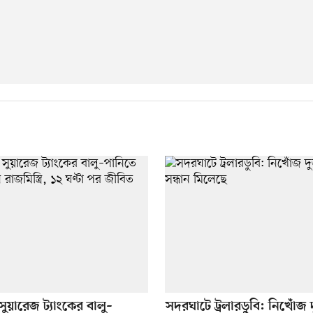
 সুয়ারেজ ট্যাংকের বালু–
সদরঘাটে ট্রলারডুবি: নিখোঁজ