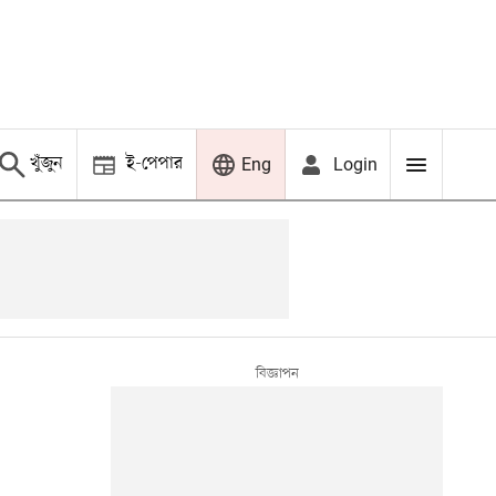
খুঁজুন
ই-পেপার
Login
Eng