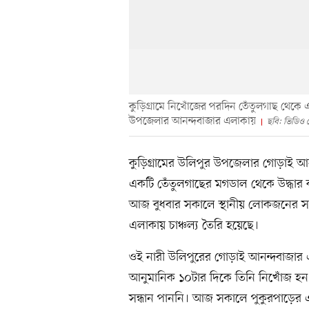
কুড়িগ্রামে নিখোঁজের পরদিন তেঁতুলগাছ থেকে
উপজেলার আনন্দবাজার এলাকায়
ছবি: ভিডিও 
কুড়িগ্রামের উলিপুর উপজেলার গোড়াই আ
একটি তেঁতুলগাছের মগডাল থেকে উদ্ধার
আজ বুধবার সকালে স্থানীয় লোকজনের সহা
এলাকায় চাঞ্চল্য তৈরি হয়েছে।
ওই নারী উলিপুরের গোড়াই আনন্দবাজার এল
আনুমানিক ১০টার দিকে তিনি নিখোঁজ হন। প
সন্ধান পাননি। আজ সকালে পুকুরপাড়ের এ