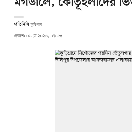
মগডালে, কৌতূহলীদের ভি
প্রতিনিধি
কুড়িগ্রাম
প্রকাশ: ০৬ মে ২০২৬, ০৭: ৫৫