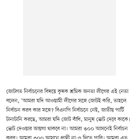
জোটগত নির্বাচনের বিষয়ে কৃষক শ্রমিক জনতা লীগের এই নেতা
বলেন, ‘আমরা যদি আওয়ামী লীগের সঙ্গে জোটই করি, তাহলে
নির্বাচন করব কার সঙ্গে? বিএনপি নির্বাচনে নেই, জাতীয় পার্টি
টানাটানি করছে, আমরা যদি জোট বাঁধি, মানুষ ভোট দেবে কাকে।
ভোট দেওয়ার জায়গা থাকবে না। আমরা ৩০০ আসনেই নির্বাচন
করব। আমরা ৩০০ আসনে প্রার্থী না-ও দিতে পারি। আমরা এত