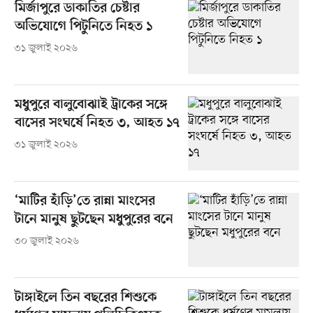
মির্জাপুরে ডাকাতির চেষ্টার
অভিযোগে পিটুনিতে নিহত ১
৩১ জুলাই ২০২৬
মধুপুরে বালুবোঝাই ট্রাকের সঙ্গে
বাসের সংঘর্ষে নিহত ৩, আহত ১৭
৩১ জুলাই ২০২৬
‘মাটির হাঁড়ি’তে রান্না মাংসের
টানে মানুষ ছুটছেন মধুপুরের বনে
৩০ জুলাই ২০২৬
টাঙ্গাইলে তিন বছরের শিশুকে