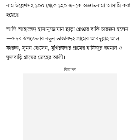
নাম উল্লেখসহ ১০০ থেকে ১২০ জনকে অজ্ঞাতনামা আসামি করা
হয়েছে।
আলি আহাম্মেদ হাসানুজ্জামান ছাড়া গ্রেপ্তার বাকি চারজন হলেন
—সদর উপজেলার নতুন ভান্ডারদহ গ্রামের আবদুল্লাহ আল
ফারুক, সুমন হোসেন, যুগিরহুদার গ্রামের হাফিজুর রহমান ও
ফুলবাড়ি গ্রামের জেহের আলী।