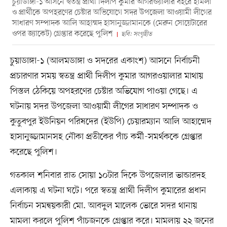
চুয়াডাঙ্গা-১ আসনে স্বতন্ত্র প্রার্থী দিলীপ কুমার আগরওয়ালার বহরে হামলা
ও প্রার্থীকে অপহরণের চেষ্টার অভিযোগে সদর উপজেলা আওয়ামী লীগের
সাধারণ সম্পাদক আলি আহাম্মদ হাসানুজ্জামানকে (মেরুন সোয়েটারের
ওপর জ্যাকেট) গ্রেপ্তার করেছে পুলিশ
ছবি: সংগৃহীত
চুয়াডাঙ্গা-১ (আলমডাঙ্গা ও সদরের একাংশ) আসনে নির্বাচনী
প্রচারণার সময় স্বতন্ত্র প্রার্থী দিলীপ কুমার আগরওয়ালার মাথায়
পিস্তল ঠেকিয়ে অপহরণের চেষ্টার অভিযোগ পাওয়া গেছে। এ
ঘটনায় সদর উপজেলা আওয়ামী লীগের সাধারণ সম্পাদক ও
কুতুবপুর ইউনিয়ন পরিষদের (ইউপি) চেয়ারম্যান আলি আহাম্মেদ
হাসানুজ্জামানসহ নৌকা প্রতীকের পাঁচ কর্মী-সমর্থককে গ্রেপ্তার
করেছে পুলিশ।
গতকাল শনিবার রাত সোয়া ১০টার দিকে উপজেলার ভান্ডারদহ
এলাকায় এ ঘটনা ঘটে। পরে স্বতন্ত্র প্রার্থী দিলীপ কুমারের প্রধান
নির্বাচন সমন্বয়কারী মো. আবদুল মালেক ভোরে সদর থানায়
মামলা করলে পুলিশ পাঁচজনকে গ্রেপ্তার করে। মামলায় ২২ জনের