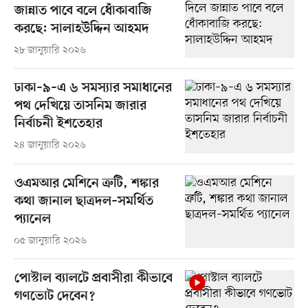
জান্নাত পাবে বলে ধোঁকাবাজি
করছে: সালাহউদ্দিন আহমদ
২৮ জানুয়ারি ২০২৬
ঢাকা–৯–এ ৬ সমস্যার সমাধানের
পথ দেখিয়ে তাসনিম জারার
নির্বাচনী ইশতেহার
২৪ জানুয়ারি ২০২৬
ওএমআর মেশিনে ত্রুটি, শঙ্কার
কথা জানাল ছাত্রদল–সমর্থিত
প্যানেল
০৫ জানুয়ারি ২০২৬
পোস্টাল ব্যালটে প্রবাসীরা কীভাবে
গণভোট দেবেন?