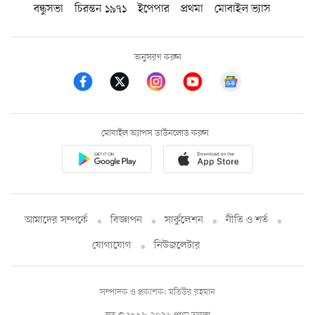
বন্ধুসভা
চিরন্তন ১৯৭১
ইপেপার
প্রথমা
মোবাইল ভ্যাস
অনুসরণ করুন
মোবাইল অ্যাপস ডাউনলোড করুন
আমাদের সম্পর্কে
বিজ্ঞাপন
সার্কুলেশন
নীতি ও শর্ত
যোগাযোগ
নিউজলেটার
সম্পাদক ও প্রকাশক: মতিউর রহমান