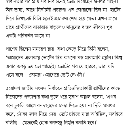
স্বাধীনতার পর প্রায় সব নির্বাচনেই ভোট দিয়েছেন গুনধর গাইন।
তাঁর ভাষ্য, আগে নির্বাচনী প্রচারণা এত জোরালো ছিল না। হাটের
দিনে লিফলেট বিলি হলেই প্রচারণা শেষ হয়ে যেত। এখন গ্রামে
গ্রামে প্রার্থীদের যাতায়াত বাড়লেও মানুষের বাস্তব জীবনে খুব
একটা পরিবর্তন আসে না।
পাশেই ছিলেন সমরেশ রায়। কথা কেড়ে নিয়ে তিনি বলেন,
‘আমাদের এলাকায় ভোটের দিন কখনো বড় মারামারি হয়নি। কিন্তু
এবার একটু ভয় তো আছেই। ভোটের পর যে হারবে, তারা যদি
এসে বলে—তোমরা ওমাগেরে ভোট দেওনি।’
ত্রয়োদশ জাতীয় সংসদ নির্বাচনে প্রতিদ্বন্দ্বিতাকারী প্রার্থীদের কাছে
নিজেদের প্রত্যাশার কথা তুলে ধরে সুবাশ কয়াল বলেন, ‘এখন
বনে ঢুকলি আগে বনদস্যুদের চান্দা দিতে হয়। না দিলি মারধর
করে, নৌকা-জাল নিয়ে নেয়। ভোট চাইতে যারা আইছিল, সবাইরে
বলিছি—যেভাবেই হোক বনদস্যু নির্মূল করতি হবে।’