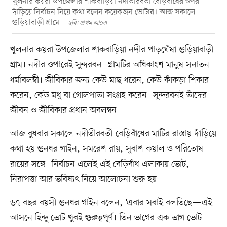
খুলনার কয়রা উপজেলার শাকবাড়িয়া নদীতীরবর্তী বেড়িবাঁধের ওপর
দাঁড়িয়ে নির্বাচন নিয়ে কথা বলেন কয়েকজন ভোটার। আজ সকালে
গুড়িয়াবাড়ী গ্রামে
ছবি: প্রথম আলো
খুলনার কয়রা উপজেলার শাকবাড়িয়া নদীর পাড়ঘেঁষা গুড়িয়াবাড়ী
গ্রাম। নদীর ওপারেই সুন্দরবন। গ্রামটির অধিকাংশ মানুষ সনাতন
ধর্মাবলম্বী। জীবিকার জন্য কেউ মাছ ধরেন, কেউ কাঁকড়া শিকার
করেন, কেউ মধু বা গোলপাতা সংগ্রহ করেন। সুন্দরবনই তাঁদের
জীবন ও জীবিকার প্রধান অবলম্বন।
আজ বুধবার সকালে নদীতীরবর্তী বেড়িবাঁধের মাটির রাস্তায় দাঁড়িয়ে
কথা হয় গুনধর গাইন, সমরেশ রায়, সুবাশ কয়াল ও পরিতোষ
রায়ের সঙ্গে। নির্বাচন এলেই এই বেড়িবাঁধ এলাকায় ভোট,
নিরাপত্তা আর ভবিষ্যৎ নিয়ে আলোচনা শুরু হয়।
৬৭ বছর বয়সী গুনধর গাইন বলেন, ‘এবার সবাই বলতিছে—এই
আসনে হিন্দু ভোট খুবই গুরুত্বপূর্ণ। তিন ভাগের এক ভাগ ভোট